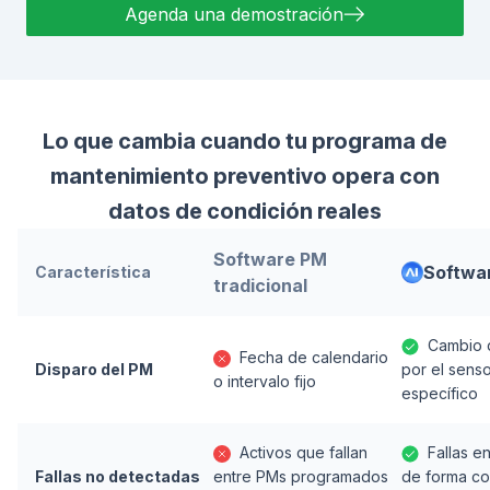
Agenda una demostración
Lo que cambia cuando tu programa de
mantenimiento preventivo opera con
Cont
datos de condición reales
Software PM
Softwa
Característica
tradicional
Cambio 
Fecha de calendario
Disparo del PM
por el senso
o intervalo fijo
específico
Activos que fallan
Fallas e
Fallas no detectadas
entre PMs programados
de forma co