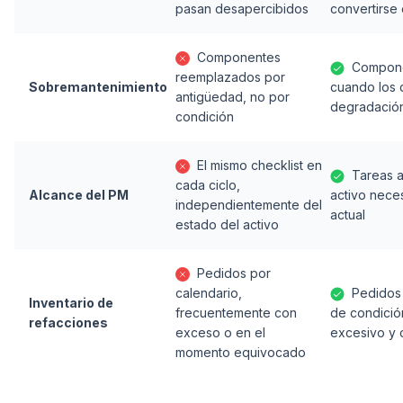
pasan desapercibidos
convertirse
Componentes
Compone
reemplazados por
Sobremantenimiento
cuando los 
antigüedad, no por
degradación
condición
El mismo checklist en
Tareas a
cada ciclo,
Alcance del PM
activo nece
independientemente del
actual
estado del activo
Pedidos por
calendario,
Pedidos 
Inventario de
frecuentemente con
de condició
refacciones
exceso o en el
excesivo y
momento equivocado