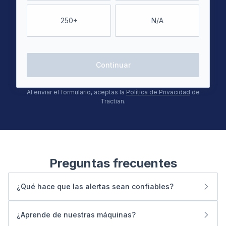
250+
N/A
Continuar
Al enviar el formulario, aceptas la
Política de Privacidad
de
Tractian.
Preguntas frecuentes
¿Qué hace que las alertas sean confiables?
Son explicables y están respaldadas por evidencia.
Puedes ver por qué se generó la alerta, la causa raíz
¿Aprende de nuestras máquinas?
probable y los pasos siguientes.
Sí. Tus confirmaciones, descartes y resultados de