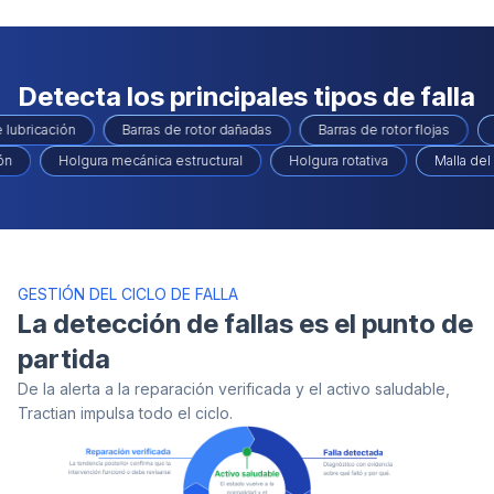
Detecta los principales tipos de falla
 de lubricación
Barras de rotor dañadas
Barras de rotor flojas
n
Holgura mecánica estructural
Holgura rotativa
Malla del 
GESTIÓN DEL CICLO DE FALLA
La detección de fallas es el punto de
partida
De la alerta a la reparación verificada y el activo saludable,
Tractian impulsa todo el ciclo.