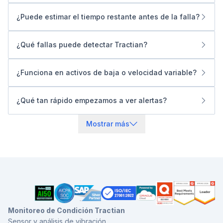
órdenes de trabajo retroalimentan el sistema y mejoran
¿Puede estimar el tiempo restante antes de la falla?
las alertas futuras.
Para muchas fallas, sí. Verás la severidad y una ventana
estimada para actuar, basada en patrones de progresión
¿Qué fallas puede detectar Tractian?
y referencias históricas.
Defectos en rodamientos (pista interna, pista externa,
jaula), desalineación, desbalanceo, holguras, fallas de
¿Funciona en activos de baja o velocidad variable?
engranes, problemas de lubricación, sobrecalentamiento
Sí. Usamos muestreo configurable y datos de
y más, ampliándose conforme los modelos aprenden.
RPM/contexto para mantener sensibilidad a bajas
¿Qué tan rápido empezamos a ver alertas?
velocidades y en condiciones operativas variables.
A los pocos minutos de instalar y conectar. No requiere
intervención de IT; los modelos operan conforme llegan
Mostrar más
los datos.
Monitoreo de Condición Tractian
Sensor y análisis de vibración