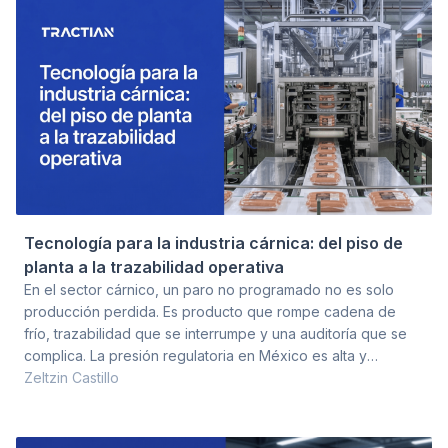
que cualquier limitación técnica real. Y no es una
percepción i
Tecnología para la industria cárnica: del piso de
planta a la trazabilidad operativa
En el sector cárnico, un paro no programado no es solo
producción perdida. Es producto que rompe cadena de
frío, trazabilidad que se interrumpe y una auditoría que se
complica. La presión regulatoria en México es alta y
creciente. NOM-194, NOM-213, verificaciones SENASICA,
Zeltzin Castillo
estándares de exportación que exigen evidencia en cada
paso. La mayoría de las plantas cumplen con
documentación, pero pocas cumplen desde la operación.