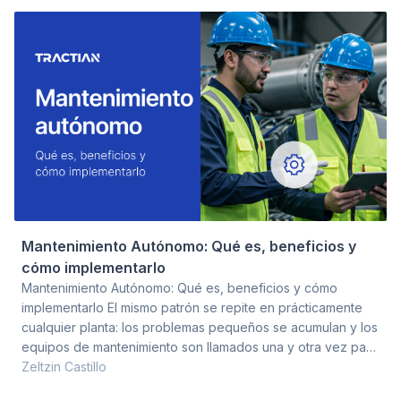
dólares en reparaciones evitables y tiempo no productivo
para las operaciones. El tiempo promedio de
Mantenimiento Autónomo: Qué es, beneficios y
cómo implementarlo
Mantenimiento Autónomo: Qué es, beneficios y cómo
implementarlo El mismo patrón se repite en prácticamente
cualquier planta: los problemas pequeños se acumulan y los
equipos de mantenimiento son llamados una y otra vez para
arreglar cosas que nunca deberían haber llegado tan lejos.
Zeltzin Castillo
Y no es porque los técnicos no estén haciendo su trabajo,