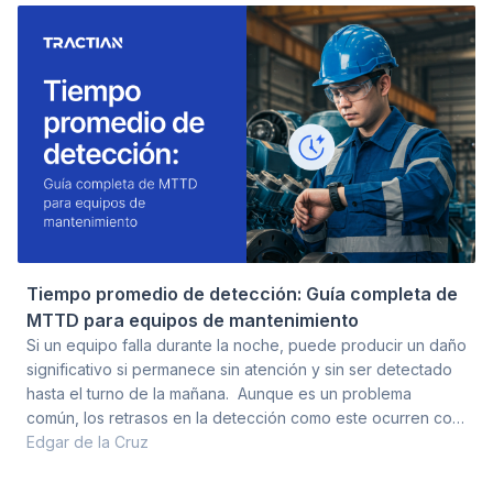
directamente la inocuidad en la industria alimentaria. Aborda
los riesgos ocultos cuando mantenimiento y calidad operan
de for
Tiempo promedio de detección: Guía completa de
MTTD para equipos de mantenimiento
Si un equipo falla durante la noche, puede producir un daño
significativo si permanece sin atención y sin ser detectado
hasta el turno de la mañana. Aunque es un problema
común, los retrasos en la detección como este ocurren con
más frecuencia de lo que la mayoría de los equipos de
Edgar de la Cruz
mantenimiento imaginan. De hecho, la magnitud y frecuencia
de estos retrasos en la detección generan millones de