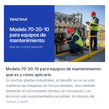
al contrario. Ocurre porque están haciendo el trabajo de
todos los demás. Ese es el punto de quiebre donde el
mantenimiento autónomo se vuelve innegociable.
Modelo 70-20-10 para equipos de mantenimiento:
qué es y cómo aplicarlo
En muchas plantas industriales, el desafío ya no es solo
mantener las máquinas en funcionamiento, sino también
mantener el conocimiento técnico en circulación. Los
técnicos más experimentados se jubilan, la rotación de
personal aumenta y la presión por resultados inmediatos
Zeltzin Castillo
termina dejando la capacitación en segundo plano. Pero,