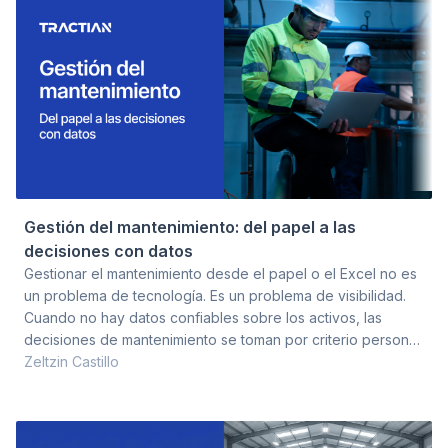
esperaba, y el 27% apenas
decisión se redu
avanzaba. El programa estaba
ser un reemplaz
instalado en el organigrama. Los
convierte e
tabler
Gestión del mantenimiento: del papel a las
decisiones con datos
Gestionar el mantenimiento desde el papel o el Excel no es
un problema de tecnología. Es un problema de visibilidad.
Cuando no hay datos confiables sobre los activos, las
decisiones de mantenimiento se toman por criterio personal,
por experiencia acumulada o por urgencia. Eso funciona
Zeltzin Castillo
hasta cierto tamaño de operación. Después, deja de
funcionar. Qué significa gestionar el mantenimiento con
datos No se trata de tener más reportes. Se trata de que