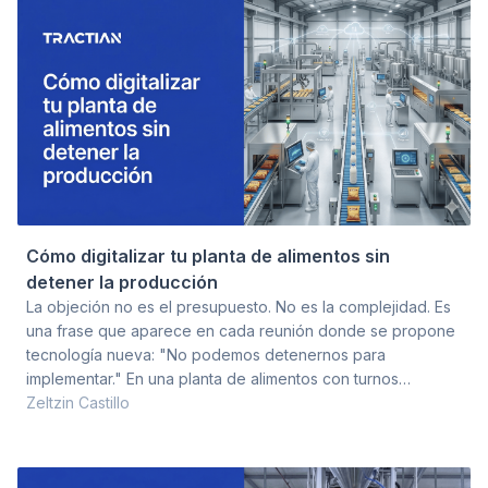
cada decisión relevante del área de mantenimien
Cómo digitalizar tu planta de alimentos sin
detener la producción
La objeción no es el presupuesto. No es la complejidad. Es
una frase que aparece en cada reunión donde se propone
tecnología nueva: "No podemos detenernos para
implementar." En una planta de alimentos con turnos
continuos, cadena de frío activa y metas de producción por
Zeltzin Castillo
turno, la idea de "implementar tecnología" suena a paro
programado, a cables por todo el piso, a semanas de
integración con TI. Esa percepción frena más proyectos