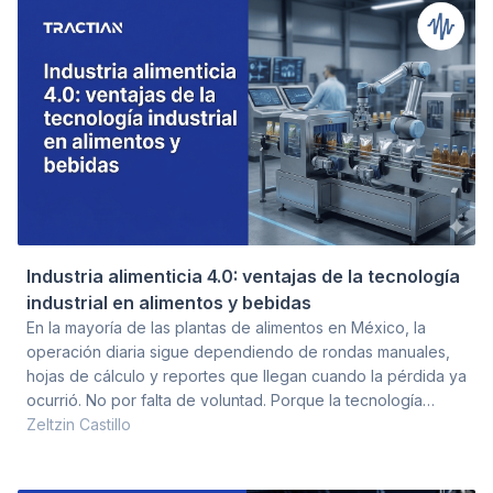
Esta guía aborda cómo la tecnología industrial (monitoreo
de condición,
Industria alimenticia 4.0: ventajas de la tecnología
industrial en alimentos y bebidas
En la mayoría de las plantas de alimentos en México, la
operación diaria sigue dependiendo de rondas manuales,
hojas de cálculo y reportes que llegan cuando la pérdida ya
ocurrió. No por falta de voluntad. Porque la tecnología
industrial se ha presentado como una transformación total
Zeltzin Castillo
en lugar de lo que realmente es: herramientas que
resuelven problemas concretos en piso de planta. Este