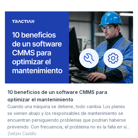
cuál de los dos es mejor, sino cuál resuelve los problemas
específicos que enfrenta tu operación. Lo que realmente
ocurre en el piso de planta debería determinar si un CMMS
10 beneficios de un software CMMS para
optimizar el mantenimiento
Cuando una máquina se detiene, todo cambia. Los planes
se vienen abajo y los responsables de mantenimiento se
encuentran persiguiendo problemas que podrían haberse
prevenido. Con frecuencia, el problema no es la falla en sí,
sino la falta de datos oportunos, prioridades desalineadas o
Zeltzin Castillo