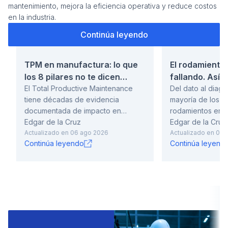
mantenimiento, mejora la eficiencia operativa y reduce costos
en la industria.
Continúa leyendo
Cont
TPM en manufactura: lo que
El rodamiento 
los 8 pilares no te dicen
fallando. Así i
sobre por qué las
El Total Productive Maintenance
tipo, la causa 
Del dato al diagn
tiene décadas de evidencia
mayoría de los an
implementaciones fallan
documentada de impacto en
rodamientos empiezan
disponibilidad, calidad y costos de
Edgar de la Cruz
más común no es l
Edgar de la Cruz
mantenimiento. También tiene un
Actualizado en
06 ago 2026
es empezar el d
Actualizado en
03 
Continúa leyendo
Continúa leyend
historial igualmente documentado
el síntoma visible
de implementaciones que no llegan
firma espectral. 
a ningún lugar. El Manufacturing
temperatura elev
Research Center registró que de
global alta son p
las plantas manufactureras que
tardíos. Cuando el rodamiento
estaban implementando TPM, solo
produce síntomas
el 8% reportó progreso excelente.
instrumentación,
El 37% no avanzaba como
está avanzada. E