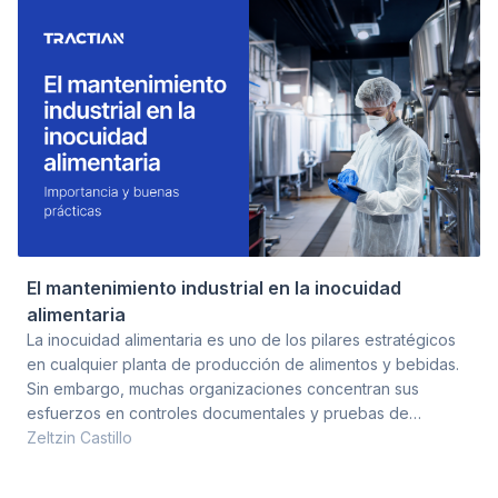
artículo compara, punto por punto, cómo funciona una
planta de alimentos con operación tradicional y cómo func
El mantenimiento industrial en la inocuidad
alimentaria
La inocuidad alimentaria es uno de los pilares estratégicos
en cualquier planta de producción de alimentos y bebidas.
Sin embargo, muchas organizaciones concentran sus
esfuerzos en controles documentales y pruebas de
laboratorio, dejando en segundo plano la estabilidad
Zeltzin Castillo
técnica de los equipos. Este artículo analiza cómo la
importancia del mantenimiento industrial impacta