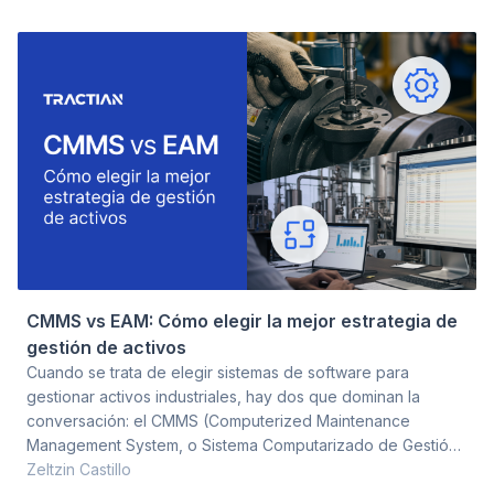
¿cómo desarrollar al equipo con rapidez y eficacia? Esa es
precisamente la lógica que propone el modelo 70-20-10,
una estructura que organiza el aprendizaje técnico
CMMS vs EAM: Cómo elegir la mejor estrategia de
gestión de activos
Cuando se trata de elegir sistemas de software para
gestionar activos industriales, hay dos que dominan la
conversación: el CMMS (Computerized Maintenance
Management System, o Sistema Computarizado de Gestión
de Mantenimiento) y el EAM (Enterprise Asset Management,
Zeltzin Castillo
o Gestión de Activos Empresariales). Pero la cuestión no es