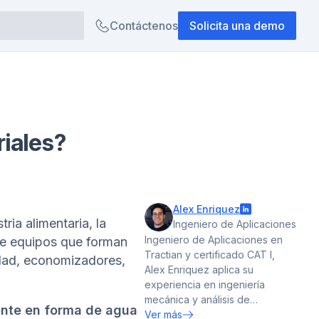
Contáctenos
Solicita una demo
riales?
Alex Enriquez
ria alimentaria, la
Ingeniero de Aplicaciones
Ingeniero de Aplicaciones en
de equipos que forman
Tractian y certificado CAT I,
idad, economizadores,
Alex Enriquez aplica su
experiencia en ingeniería
mecánica y análisis de
ente en forma de agua
vibraciones para transformar la
Ver más