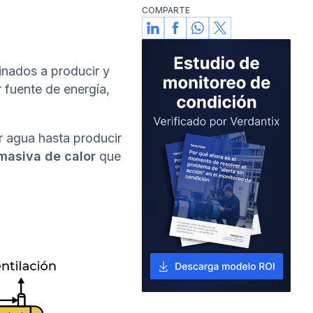
gestión de activos industriales.
COMPARTE
Especialista en optimización de
procesos, lidera iniciativas que
maximizan la confiabilidad
operativa mediante el uso de
tinados a producir y
Inteligencia Artificial.
r fuente de energía,
ar agua hasta producir
masiva de calor
que