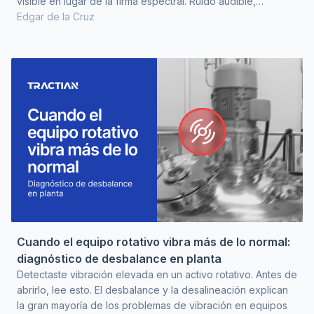
visible en lugar de la firma espectral. Ruido audible,
temperatura elevada o vibración global alta son puntos de
Edgar de la Cruz
partida tardíos. Cuando el rodamiento produce síntomas
perceptibles sin instrumentación, la degradación ya está
avanzada. El margen de decisión se reduce y lo que pudo
ser un reemplazo programado se convierte e
Cuando el equipo rotativo vibra más de lo normal:
diagnóstico de desbalance en planta
Detectaste vibración elevada en un activo rotativo. Antes de
abrirlo, lee esto. El desbalance y la desalineación explican
la gran mayoría de los problemas de vibración en equipos