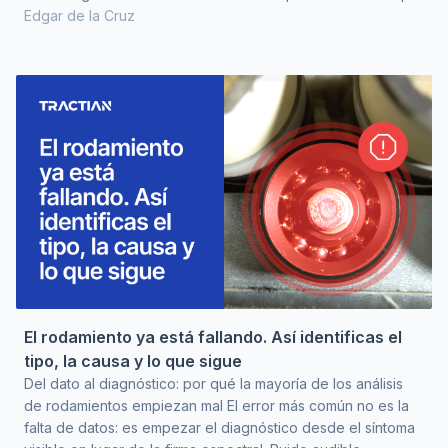
no llegan a ningún lugar. El Manufacturing Research Center
Edgar de la Cruz
registró que de las plantas manufactureras que estaban
implementando TPM, solo el 8% reportó progreso
excelente. El 37% no avanzaba como esperaba, y el 27%
apenas avanzaba. El programa estaba instalado en el
organigrama. Los tabler
El rodamiento ya está fallando. Así identificas el
tipo, la causa y lo que sigue
Del dato al diagnóstico: por qué la mayoría de los análisis
de rodamientos empiezan mal El error más común no es la
falta de datos: es empezar el diagnóstico desde el síntoma