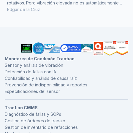
rotativos. Pero vibración elevada no es automáticamente
desbalance, y esa confusión es la que hace que se envíe a
Edgar de la Cruz
balancear un rotor que no lo necesitaba. Antes de
programar un balanceo hay que confirmar que el modo de
falla es desbalance y no desalineación, holgura mecánica o
un problema de rodamientos. Los cuatro pr
Monitoreo de Condición Tractian
Sensor y análisis de vibración
Detección de fallas con IA
Confiabilidad y análisis de causa raíz
Prevención de indisponibilidad y reportes
Especificaciones del sensor
Tractian CMMS
Diagnóstico de fallas y SOPs
Gestión de órdenes de trabajo
Gestión de inventario de refacciones