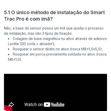
5.1 O único método de instalação do Smart
Trac Pro é com imã?
Não, a base do sensor possui um ímã que auxilia o processo
de instalação, mas são 3 tipos de fixação:
Colagem de base magnética no ativo através de adesivo
Loctite 330 (cola + ativador);
Rosquear o sensor direto no ativo (rosca M8x1,0x5,0);
Rosquear em porca previamente soldada no ativo (rosca
M8x1,0).