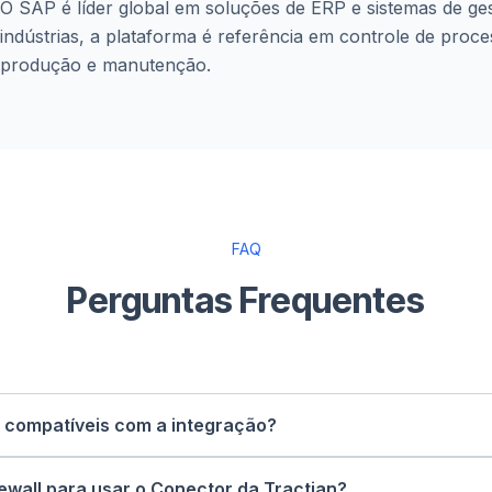
O SAP é líder global em soluções de ERP e sistemas de ges
indústrias, a plataforma é referência em controle de proc
produção e manutenção.
FAQ
Perguntas Frequentes
 compatíveis com a integração?
o para SAP B1, SAP ECC (EHP7+) e todas as versões mant
rewall para usar o Conector da Tractian?