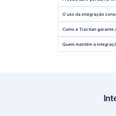
Não. O Conector estabelec
com criptografia em trânsi
O uso da integração con
Consome uma única licença
Como a Tractian garante 
Todas as transações são cr
tentativas automáticas e 
Quem mantém a integração
como SAP Silver Partner.
A Tractian assume a manut
técnico proativo.
Int