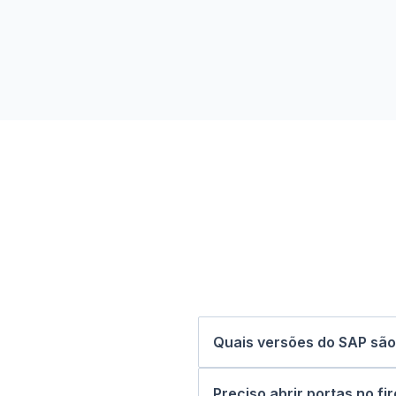
Quais versões do SAP são
Oferecemos suporte nativ
em cloud quanto on-prem.
Preciso abrir portas no fi