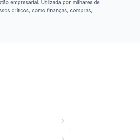
tão empresarial. Utilizada por milhares de
essos críticos, como finanças, compras,
idas do S/4HANA, tanto