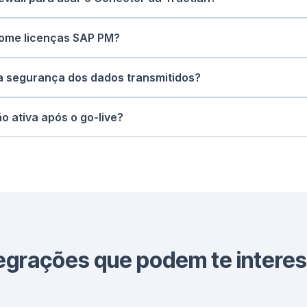
e uma conexão outbound, abrindo um túnel TCP seguro co
to TLS e autenticação por token, sem necessidade de port
some licenças SAP PM?
 que nosso sistema usará para escrever/ler dados do SAP
a segurança dos dados transmitidos?
iptografadas com TLS, autenticadas por tokens, e submeti
redundância em caso de desconexões ou erros temporários.
 ativa após o go-live?
enção contínua da integração, monitoramento da saúde d
egrações que podem te intere