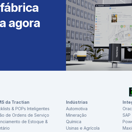
 fábrica
ta agora
S da Tractian
Indústrias
Inte
klists & POPs Inteligentes
Automotiva
Orac
ão de Ordens de Serviço
Mineração
SAP
nciamento de Estoque &
Química
Powe
ntário
Usinas e Agrícola
Max