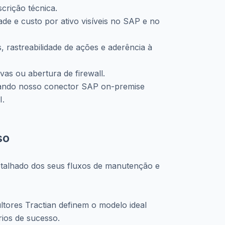
rição técnica.
de e custo por ativo visíveis no SAP e no
as, rastreabilidade de ações e aderência à
as ou abertura de firewall.
izando nosso conector SAP on-premise
I.
so
talhado dos seus fluxos de manutenção e
ltores Tractian definem o modelo ideal
rios de sucesso.