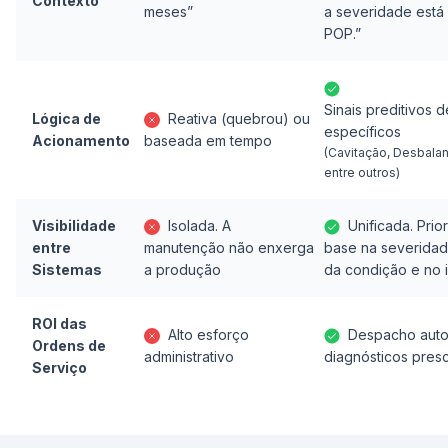
Contexto
meses”
a severidade está
POP.”
Sinais preditivos 
Lógica de
Reativa (quebrou) ou
específicos
Acionamento
baseada em tempo
(Cavitação, Desbalan
entre outros)
Visibilidade
Isolada. A
Unificada. Pri
entre
manutenção não enxerga
base na severidad
Sistemas
a produção
da condição e no 
ROI das
Alto esforço
Despacho aut
Ordens de
administrativo
diagnósticos presc
Serviço