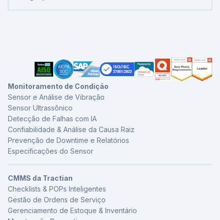
comece a receber ordens de serviço baseadas em
ativos.
Nossa equipe não entrega apenas um manual e
condição sem interromper as operações atuais.
desaparece. Os especialistas da Tractian trabalham ao
lado da sua equipe desde o primeiro dia, auxiliando na
configuração da integração, validação dos dados dos
sensores e calibração da IA para os ativos e modos de
falha específicos da sua operação. Após a implantação,
você continua tendo acesso direto a profissionais que
entendem tanto a tecnologia quanto a realidade do chão
Monitoramento de Condição
de fábrica.
Sensor e Análise de Vibração
Sensor Ultrassônico
Detecção de Falhas com IA
Confiabilidade & Análise da Causa Raiz
Prevenção de Downtime e Relatórios
Especificações do Sensor
CMMS da Tractian
Checklists & POPs Inteligentes
Gestão de Ordens de Serviço
Gerenciamento de Estoque & Inventário