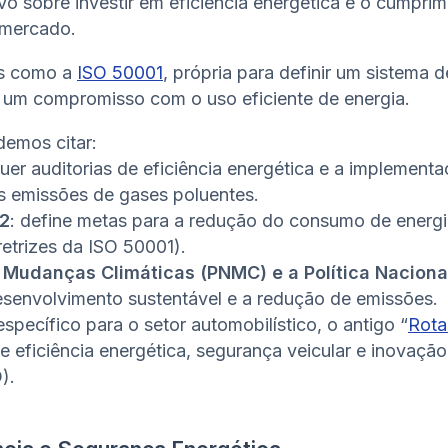
o sobre investir em eficiência energética é o cumprim
 mercado.
es como a
ISO 50001
, própria para definir um sistema 
 um compromisso com o uso eficiente de energia.
demos citar:
quer auditorias de eficiência energética e a implemen
s emissões de gases poluentes.
12
: define metas para a redução do consumo de energi
etrizes da ISO 50001).
 Mudanças Climáticas (PNMC) e a Política Nacion
senvolvimento sustentável e a redução de emissões.
 específico para o setor automobilístico, o antigo “
Rota
de eficiência energética, segurança veicular e inovaçã
).