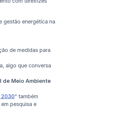
ento com diretrizes
de gestão energética na
tação de medidas para
a, algo que conversa
al de Meio Ambiente
 2030
” também
o em pesquisa e