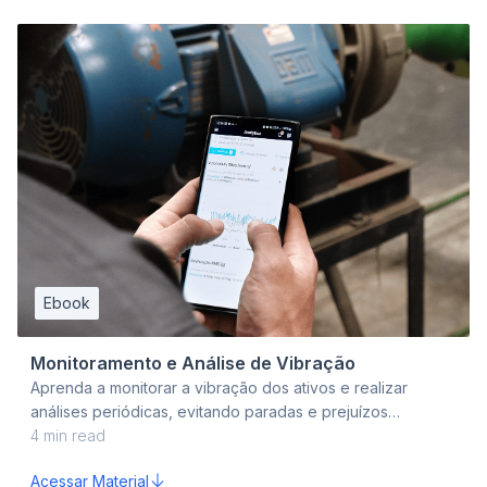
Ebook
Monitoramento e Análise de Vibração
Aprenda a monitorar a vibração dos ativos e realizar
análises periódicas, evitando paradas e prejuízos
inesperados.
4
min read
Acessar Material