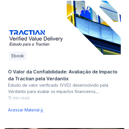
Ebook
O Valor da Confiabilidade: Avaliação de Impacto
da Tractian pela Verdantix
Estudo de valor verificado (VVD) desenvolvido pela
Verdantix para avaliar os impactos financeiros,
operacionais e estratégicos da Tractian. Um guia completo
15
min read
para empresas industriais que buscam reduzir o downtime,
Acessar Material
otimizar recursos e mitigar riscos tecnológicos na gestão
de ativos.