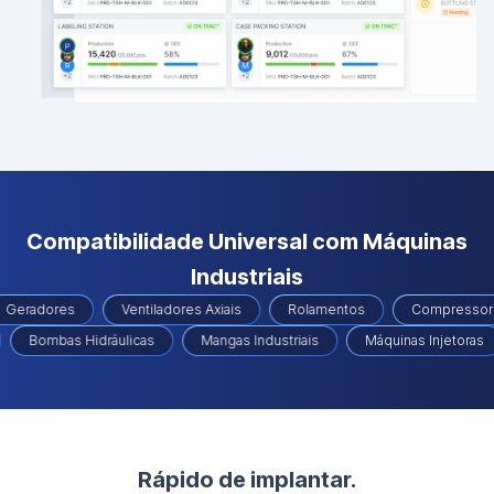
Compatibilidade Universal com Máquinas
Industriais
Geradores
Ventiladores Axiais
Rolamentos
Compressor
Bombas Hidráulicas
Mangas Industriais
Máquinas Injetoras
Rápido de implantar.