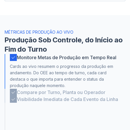
MÉTRICAS DE PRODUÇÃO AO VIVO
Produção Sob Controle, do Início ao
Fim do Turno
Monitore Metas de Produção em Tempo Real
Cards ao vivo resumem o progresso da produção em
andamento. Do OEE ao tempo de turno, cada card
destaca o que importa para entender o status da
produção naquele momento.
Compare por Turno, Planta ou Operador
Veja produção acumulada e marcos com registro por
Visibilidade Imediata de Cada Evento da Linha
horário: inspeções de qualidade, trocas de produto e
De lentidão a falhas mecânicas, cada evento fica
metas atingidas. Tudo em um só lugar para acompanhar
registrado em tempo real. Feedback imediato e registro
o progresso do turno.
de horário preciso ajudam a coordenar a recuperação e
manter controle do fluxo de produção, mesmo em