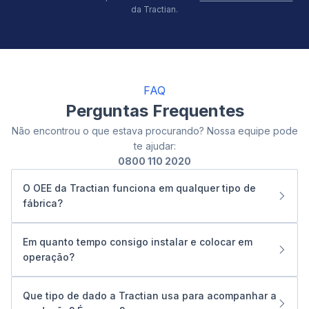
da Tractian.
FAQ
Perguntas Frequentes
Não encontrou o que estava procurando? Nossa equipe pode
te ajudar:
0800 110 2020
O OEE da Tractian funciona em qualquer tipo de
fábrica?
Sim. O Tractian OEE foi desenvolvido para ser flexível e
se adaptar a diferentes ambientes industriais. Ele integra
Em quanto tempo consigo instalar e colocar em
soluções de hardware e plataforma que funcionam tanto
operação?
com máquinas modernas quanto com equipamentos
A implantação é simples e rápida. Fixe o sensor no
legados. Essa versatilidade permite aplicação em
equipamento com clip on ou clip in, configure o gateway
diversos setores e configurações de produção, de linhas
Que tipo de dado a Tractian usa para acompanhar a
(sem Wi-Fi) e comece a receber dados em tempo real na