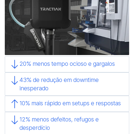
20% menos tempo ocioso e gargalos
43% de redução em downtime
inesperado
10% mais rápido em setups e respostas
12% menos defeitos, refugos e
desperdício