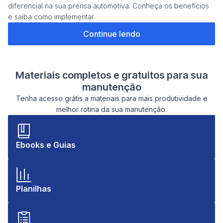
diferencial na sua prensa automotiva. Conheça os benefícios
e saiba como implementar.
Co
Continue lendo
Materiais completos e gratuitos para sua
manutenção
Tenha acesso grátis a materiais para mais produtividade e
melhor rotina da sua manutenção.
Ebooks e Guias
Planilhas