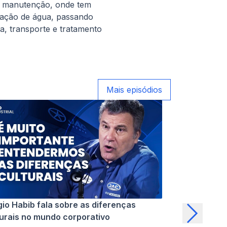
a manutenção, onde tem
tação de água, passando
a, transporte e tratamento
Mais episódios
gio Habib fala sobre as diferenças
As principais
turais no mundo corporativo
no Brasil segu