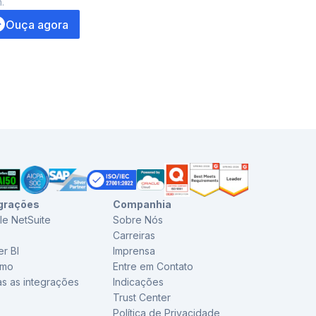
.
7
min.
Ouça agora
Ouça ago
grações
Companhia
le NetSuite
Sobre Nós
Carreiras
r BI
Imprensa
imo
Entre em Contato
s as integrações
Indicações
Trust Center
Política de Privacidade