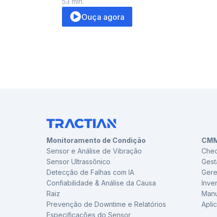
53
min.
Ouça agora
Monitoramento de Condição
CMM
Sensor e Análise de Vibração
Chec
Sensor Ultrassônico
Gest
Detecção de Falhas com IA
Gere
Confiabilidade & Análise da Causa
Inve
Raiz
Manu
Prevenção de Downtime e Relatórios
Apli
Especificações do Sensor