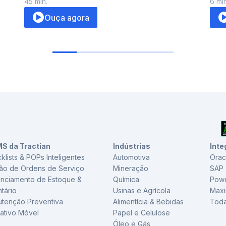
45
min.
6
min
Ouça agora
S da Tractian
Indústrias
Inte
klists & POPs Inteligentes
Automotiva
Orac
ão de Ordens de Serviço
Mineração
SAP
nciamento de Estoque &
Química
Powe
ntário
Usinas e Agrícola
Max
tenção Preventiva
Alimentícia & Bebidas
Toda
cativo Móvel
Papel e Celulose
Óleo e Gás