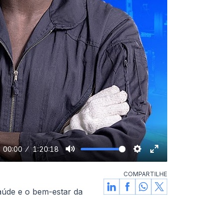
00:00
1:20:18
Mute
Settings
Enter
fullscreen
COMPARTILHE
aúde e o bem-estar da