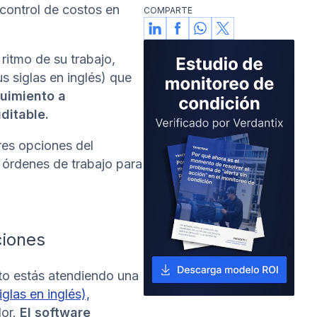
control de costos en
certificaciones en Data Science
COMPARTE
e IoT del Tecnológico de
Monterrey. Fue Gerente Global
de Mantenimiento en Grupo
ritmo de su trabajo,
Bimbo, liderando la
 siglas en inglés) que
digitalización en 120 panaderías
guimiento a
en varios países. Su enfoque
ditable.
en mantenimiento predictivo y
optimización industrial le
res opciones del
permite entregar soluciones
efectivas y alineadas a las
 órdenes de trabajo para
necesidades de cada cliente
ciones
uto estás atendiendo una
glas en inglés),
dor.
El software