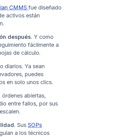
tian CMMS
fue diseñado
 de activos están
ón.
sión después
. Y como
eguimiento fácilmente a
ojas de cálculo.
jo diarios. Ya sean
levadores, puedes
cos en solo unos clics.
: órdenes abiertas,
o entre fallos, por sus
 escalen.
ilidad
. Sus
SOPs
guían a los técnicos