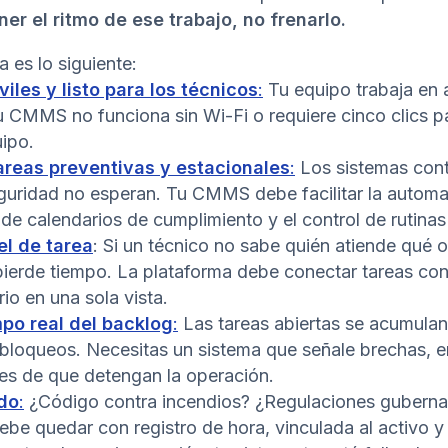
 el ritmo de ese trabajo, no frenarlo.
 es lo siguiente:
les y listo para los técnicos
:
Tu equipo trabaja en 
 tu CMMS no funciona sin Wi-Fi o requiere cinco clics p
ipo.
tareas preventivas y estacionales
:
Los sistemas contr
eguridad no esperan. Tu CMMS debe facilitar la automa
 de calendarios de cumplimiento y el control de rutinas
el de tarea
: Si un técnico no sabe quién atiende qué o
 pierde tiempo. La plataforma debe conectar tareas co
io en una sola vista.
mpo real del backlog
:
Las tareas abiertas se acumula
 bloqueos. Necesitas un sistema que señale brechas, e
tes de que detengan la operación.
do
:
¿Código contra incendios? ¿Regulaciones guberna
ebe quedar con registro de hora, vinculada al activo y 