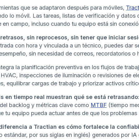
ramientas que se adaptaron después para móviles,
Trac
ando lo móvil. Las tareas, listas de verificación y datos
e en campo, incluso cuando tu equipo está sin conexi
 retrasos, sin reprocesos, sin tener que iniciar se
trada con hora y vinculada a un técnico, puedes dar s
desempeño, sin necesidad de correos, recordatorios o h
egra la planificación preventiva en los flujos de traba
e HVAC, inspecciones de iluminación o revisiones de e
s, equilibrar cargas de trabajo y priorizar activos críti
s en tiempo real muestran qué se está retrasando
 del backlog y métricas clave como
MTBF
(tiempo medi
que tu equipo pueda actuar antes de que los problemas
iferencia a Tractian es cómo fortalece la confiab
 estándar, por sus siglas en inglés) generados por IA 