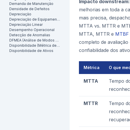
Impacto downstream:
Demanda de Manutenção
Densidade de Defeitos
melhorias em toda a c
Depreciação
mais precisa, despacho
Depreciação de Equipamentos
Depreciação Linear
MTTA vs. MTTR e MT
Desempenho Operacional
MTTA, MTTR e
MTBF
Detecção de Anomalias
DFMEA (Análise de Modos de Falha e Efeitos de Projeto)
completo de avaliação
Disponibilidade (Métrica de Manutenção)
confiabilidade dos ativ
Disponibilidade de Ativos
Métrica
O que me
MTTA
Tempo do
reconhec
MTTR
Tempo d
reconhec
recupera