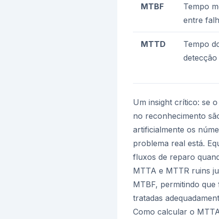
MTBF
Tempo mé
entre fal
MTTD
Tempo do 
detecção
Um insight crítico: se
no reconhecimento são
artificialmente os nú
problema real está. E
fluxos de reparo quand
MTTA e MTTR ruins ju
MTBF, permitindo que 
tratadas adequadament
Como calcular o MTT