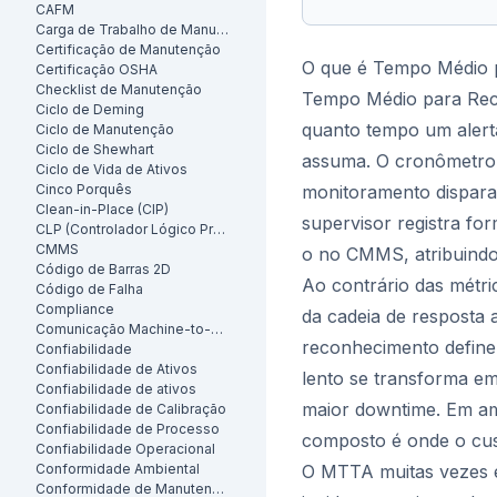
CAFM
Carga de Trabalho de Manutenção
Certificação de Manutenção
O que é Tempo Médio 
Certificação OSHA
Checklist de Manutenção
Tempo Médio para Rec
Ciclo de Deming
quanto tempo um alert
Ciclo de Manutenção
Ciclo de Shewhart
assuma. O cronômetro
Ciclo de Vida de Ativos
Cinco Porquês
monitoramento dispara
Clean-in-Place (CIP)
supervisor registra fo
CLP (Controlador Lógico Programável)
CMMS
o no CMMS, atribuindo 
Código de Barras 2D
Ao contrário das métri
Código de Falha
Compliance
da cadeia de resposta 
Comunicação Machine-to-Machine (M2M)
reconhecimento define
Confiabilidade
Confiabilidade de Ativos
lento se transforma em
Confiabilidade de ativos
maior downtime. Em amb
Confiabilidade de Calibração
Confiabilidade de Processo
composto é onde o cus
Confiabilidade Operacional
Conformidade Ambiental
O MTTA muitas vezes é
Conformidade de Manutenção Preventiva