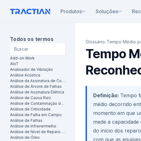
Produtos
Soluções
Rec
Todos os termos
/
Glossário
Tempo Médio p
Tempo Mé
Add-on Work
AIoT
Reconhe
Analisador de Vibração
Análise Acústica
Análise da Assinatura de Corrente do Motor (MCSA)
Análise de Árvore de Falhas
Análise de Assinatura Elétrica
Definição:
Tempo M
Análise de Causa Raiz
Análise de Contaminação de Óleo
médio decorrido ent
Análise de Criticidade
momento em que um
Análise de Falha em Campo
Análise de Falhas
mede a capacidade 
Análise de Infravermelho
do início dos repar
Análise de Nível de Reparo (LORA)
Análise de Óleo
com que as equipes 