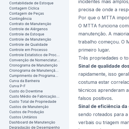
incidentes mais amplos
Contabilidade de Estoque
Contagem Cíclica
precisa de onde a resp
Contagem de Peças
Por que o MTTA impor
Contingência
Contrato de Manutenção
O MTTA funciona como 
Controle de Alérgenos
manutenção. A maioria
Controle de Estoque
Controle de Manutenção
trabalho começou. O M
Controle de Qualidade
primeiro lugar.
Controle em Processo
Controle Estatístico de Processo
Três propriedades o to
Convenção de Nomenclatura de Ativos
Cronograma de Manutenção
Sinal de qualidade dos
Cronograma de Manutenção Preventiva
rapidamente, isso gera
Cumprimento de Programação
Curva da Banheira
costuma estar correlac
Curva P-F
técnicos aprenderam a 
Custo do Downtime
Custo Médio de Fabricação por Unidade
falsos positivos.
Custo Total de Propriedade
Sinal de eficiência d
Custos de Manutenção
Custos de Produção
sendo roteados para a
Custos Unitários
verbais ou triagem manu
Dashboard de Manutenção
Degradação de Desempenho