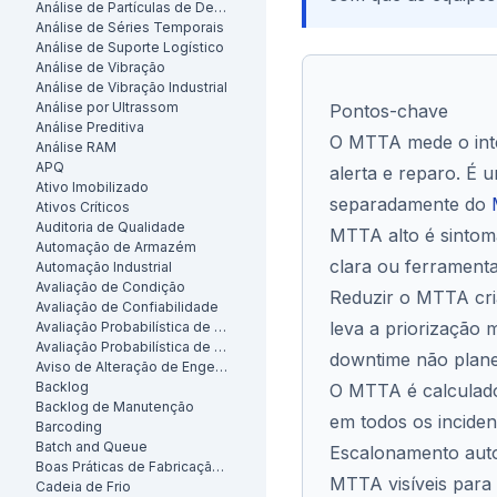
Análise de Partículas de Desgaste
Análise de Séries Temporais
Análise de Suporte Logístico
Análise de Vibração
Análise de Vibração Industrial
Análise por Ultrassom
Pontos-chave
Análise Preditiva
O MTTA mede o inte
Análise RAM
APQ
alerta e reparo. É u
Ativo Imobilizado
separadamente do
Ativos Críticos
Auditoria de Qualidade
MTTA alto é sintoma
Automação de Armazém
clara ou ferramenta
Automação Industrial
Avaliação de Condição
Reduzir o MTTA cri
Avaliação de Confiabilidade
leva a priorização 
Avaliação Probabilística de Risco
Avaliação Probabilística de Segurança
downtime não plane
Aviso de Alteração de Engenharia
Backlog
O MTTA é calculado
Backlog de Manutenção
em todos os inciden
Barcoding
Batch and Queue
Escalonamento auto
Boas Práticas de Fabricação (BPF)
MTTA visíveis para 
Cadeia de Frio