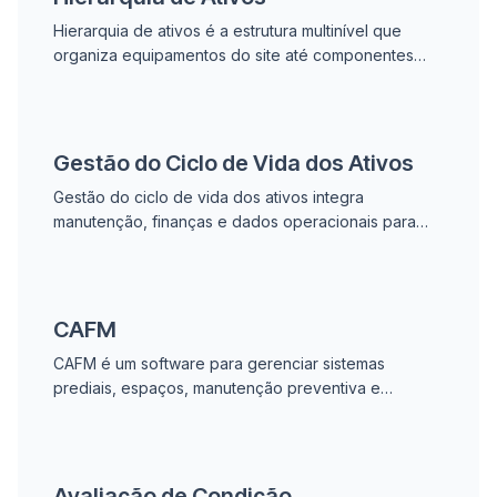
Hierarquia de ativos é a estrutura multinível que
organiza equipamentos do site até componentes
individuais, sendo a base do CMMS para rastrear
custos, ordens de serviço e relatórios.
Gestão do Ciclo de Vida dos Ativos
Gestão do ciclo de vida dos ativos integra
manutenção, finanças e dados operacionais para
minimizar o custo total de propriedade e tomar
decisões de reparar ou substituir com dados reais.
CAFM
CAFM é um software para gerenciar sistemas
prediais, espaços, manutenção preventiva e
conformidade. Reduz custos operacionais em 15 a
30% ao integrar dados de ativos e automatizar
agendamentos.
Avaliação de Condição