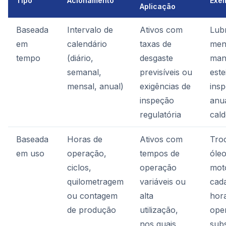
Tipo
Acionamento
Exe
Aplicação
Baseada
Intervalo de
Ativos com
Lubr
em
calendário
taxas de
men
tempo
(diário,
desgaste
man
semanal,
previsíveis ou
este
mensal, anual)
exigências de
ins
inspeção
anu
regulatória
cald
Baseada
Horas de
Ativos com
Tro
em uso
operação,
tempos de
óle
ciclos,
operação
mot
quilometragem
variáveis ou
cad
ou contagem
alta
hor
de produção
utilização,
ope
nos quais
subs