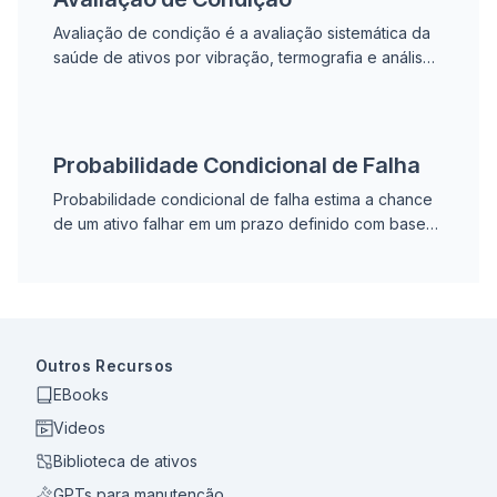
Avaliação de condição é a avaliação sistemática da
saúde de ativos por vibração, termografia e análise
de óleo para detectar degradação precocemente e
planejar manutenção com base em dados reais.
Probabilidade Condicional de Falha
Probabilidade condicional de falha estima a chance
de um ativo falhar em um prazo definido com base
na sua condição atual, viabilizando manutenção no
momento ideal antes da avaria.
Outros Recursos
EBooks
Videos
Biblioteca de ativos
GPTs para manutenção