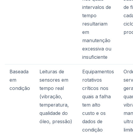
intervalos de
de f
tempo
cad
resultariam
cicl
em
pro
manutenção
excessiva ou
insuficiente
Baseada
Leituras de
Equipamentos
Ord
em
sensores em
rotativos
serv
condição
tempo real
críticos nos
ger
(vibração,
quais a falha
qua
temperatura,
tem alto
vib
qualidade do
custo e os
man
óleo, pressão)
dados de
ultr
condição
limi