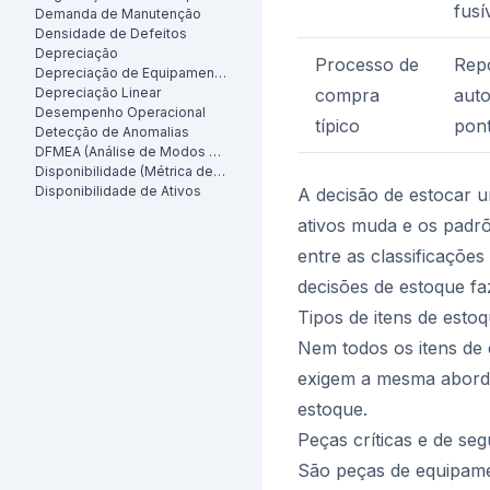
fusí
Demanda de Manutenção
Densidade de Defeitos
Depreciação
Processo de
Rep
Depreciação de Equipamentos
Depreciação Linear
compra
aut
Desempenho Operacional
típico
pont
Detecção de Anomalias
DFMEA (Análise de Modos de Falha e Efeitos de Projeto)
Disponibilidade (Métrica de Manutenção)
Disponibilidade de Ativos
A decisão de estocar 
ativos muda e os padr
entre as classificaçõe
decisões de estoque faz
Tipos de itens de esto
Nem todos os itens de
exigem a mesma abordag
estoque.
Peças críticas e de se
São peças de equipamen