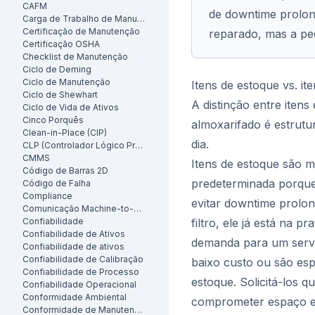
CAFM
de downtime prolon
Carga de Trabalho de Manutenção
Certificação de Manutenção
reparado, mas a peç
Certificação OSHA
Checklist de Manutenção
Ciclo de Deming
Ciclo de Manutenção
Itens de estoque vs. i
Ciclo de Shewhart
A distinção entre iten
Ciclo de Vida de Ativos
Cinco Porquês
almoxarifado é estrut
Clean-in-Place (CIP)
dia.
CLP (Controlador Lógico Programável)
CMMS
Itens de estoque são 
Código de Barras 2D
predeterminada porque
Código de Falha
Compliance
evitar downtime prolo
Comunicação Machine-to-Machine (M2M)
Confiabilidade
filtro, ele já está na p
Confiabilidade de Ativos
demanda para um servi
Confiabilidade de ativos
Confiabilidade de Calibração
baixo custo ou são esp
Confiabilidade de Processo
estoque. Solicitá-los 
Confiabilidade Operacional
Conformidade Ambiental
comprometer espaço e 
Conformidade de Manutenção Preventiva