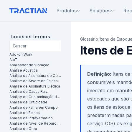
Produtos
Soluções
Rec
Todos os termos
/
Glossário
Itens de Estoqu
Itens de 
Add-on Work
AIoT
Analisador de Vibração
Análise Acústica
Definição:
Itens de
Análise da Assinatura de Corrente do Motor (MCSA)
Análise de Árvore de Falhas
consumíveis mantido
Análise de Assinatura Elétrica
imediato em manuten
Análise de Causa Raiz
Análise de Contaminação de Óleo
estocados que são s
Análise de Criticidade
os itens de estoque
Análise de Falha em Campo
Análise de Falhas
predeterminadas pa
Análise de Infravermelho
serviço (OS) os exi
Análise de Nível de Reparo (LORA)
Análise de Óleo
de manutenção em 