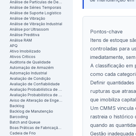
Análise de Partículas de Desgaste
Análise de Séries Temporais
Análise de Suporte Logístico
Análise de Vibração
Análise de Vibração Industrial
Análise por Ultrassom
Pontos-chave
Análise Preditiva
Itens de estoque sã
Análise RAM
APQ
controladas para u
Ativo Imobilizado
imediatamente, sem 
Ativos Críticos
Auditoria de Qualidade
A classificação em 
Automação de Armazém
Automação Industrial
como cada categori
Avaliação de Condição
Definir quantidades
Avaliação de Confiabilidade
Avaliação Probabilística de Risco
rupturas que atras
Avaliação Probabilística de Segurança
que imobiliza capital
Aviso de Alteração de Engenharia
Backlog
Um CMMS vincula os
Backlog de Manutenção
rastreia o históric
Barcoding
Batch and Queue
quando as quantida
Boas Práticas de Fabricação (BPF)
Gestão inadequada 
Cadeia de Frio