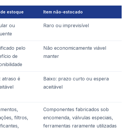
 de estoque
Item não-estocado
ular ou
Raro ou imprevisível
uente
ificado pelo
Não economicamente viável
fício de
manter
onibilidade
: atraso é
Baixo: prazo curto ou espera
eitável
aceitável
amentos,
Componentes fabricados sob
ções, filtros,
encomenda, válvulas especiais,
ificantes,
ferramentas raramente utilizadas