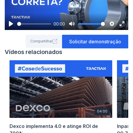
Co
00:00
Play
Mute
Settings
Ente
full
Solicitar demonstração
Compartilhar
Vídeos relacionados
04:00
Dexco implementa 4.0 e atinge ROI de
Inpasa