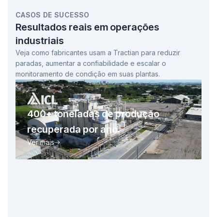
CASOS DE SUCESSO
Resultados reais em operações
industriais
Veja como fabricantes usam a Tractian para reduzir
paradas, aumentar a confiabilidade e escalar o
monitoramento de condição em suas plantas.
400+ toneladas
de produção
recuperada por ano.
Hoje, trocamos dias não planejados por dias
Ver mais
planejados, o que levou a manutenção para um
novo patamar. E eu costumo comentar aqui:
quando a manutenção sobe um patamar, a
operação e a produção também sobem.
Consequentemente, a companhia cresce.
Daniel Arantes
Coordenador de Produção