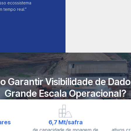
osso ecossistema
m tempo real.”
 Garantir Visibilidade de Dad
Grande Escala Operacional?
ares
6,7 Mt/safra
de capacidade de moagem de
ativos c