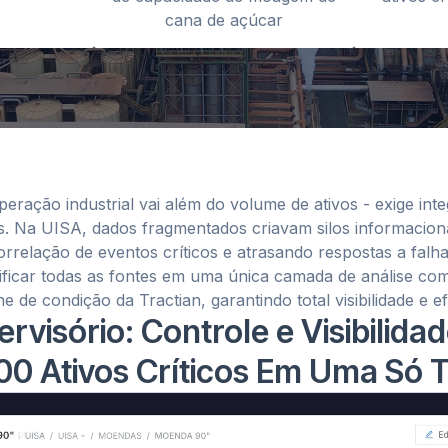
cana de açúcar
eração industrial vai além do volume de ativos - exige inte
s. Na UISA, dados fragmentados criavam silos informacionai
orrelação de eventos críticos e atrasando respostas a falha
ificar todas as fontes em uma única camada de análise co
 de condição da Tractian, garantindo total visibilidade e ef
rvisório: Controle e Visibilida
00 Ativos Críticos Em Uma Só T