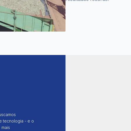
buscamos
e tecnologia - e o
 mais