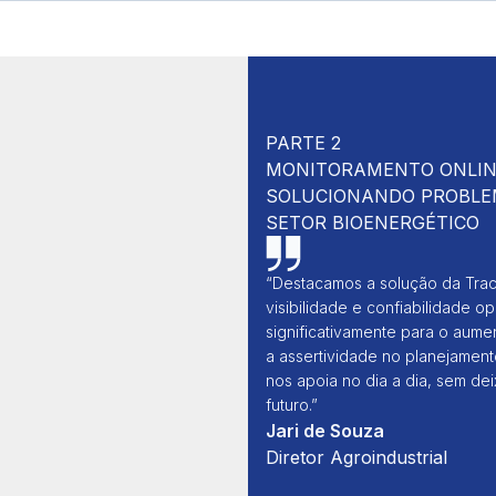
PARTE 2
MONITORAMENTO ONLINE
SOLUCIONANDO PROBLEM
SETOR BIOENERGÉTICO
“Destacamos a solução da Trac
visibilidade e confiabilidade op
significativamente para o aume
a assertividade no planejament
nos apoia no dia a dia, sem de
futuro.”
Jari de Souza
Diretor Agroindustrial