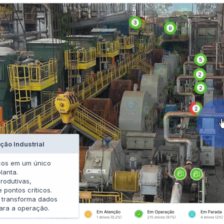
ção Industrial
ticos em um único
lanta.
produtivas,
 pontos críticos.
 transforma dados
para a operação.