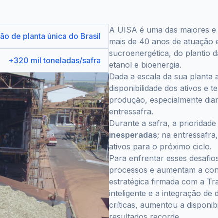
A UISA é uma das maiores e m
o de planta única do Brasil
mais de 40 anos de atuação e
sucroenergética, do plantio d
+320 mil toneladas/safra
etanol e bioenergia.
Dada a escala da sua planta agr
disponibilidade dos ativos e t
produção, especialmente diant
entressafra.
Durante a safra, a prioridade
inesperadas;
na entressafra,
ativos para o próximo ciclo.
Para enfrentar esses desafio
processos e aumentam a conf
estratégica firmada com a T
inteligente e a integração de
críticas, aumentou a disponi
resultados recorde.