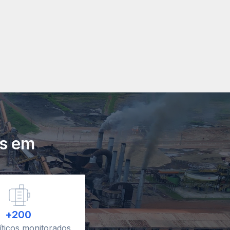
os em
+200
ríticos monitorados