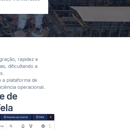
gração, rapidez e
s, dificultando a
s.
m a plataforma de
iciência operacional.
de de
ela