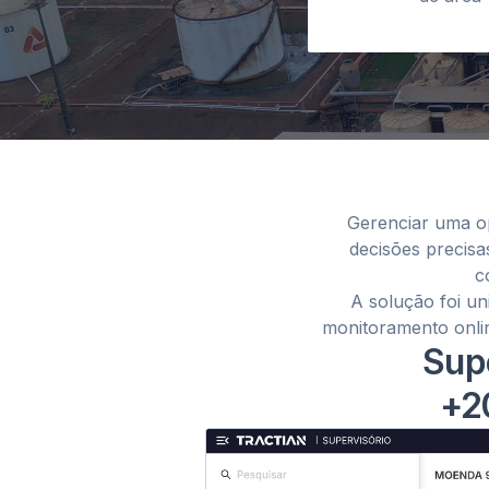
Gerenciar uma op
decisões precisa
c
A solução foi un
monitoramento online
Supe
+2