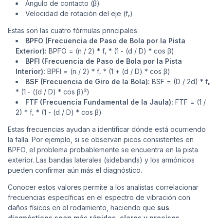
Ángulo de contacto (β)
Velocidad de rotación del eje (fᵣ)
Estas son las cuatro fórmulas principales:
BPFO (Frecuencia de Paso de Bola por la Pista
Exterior):
BPFO = (n / 2) * fᵣ * (1 - (d / D) * cos β)
BPFI (Frecuencia de Paso de Bola por la Pista
Interior):
BPFI = (n / 2) * fᵣ * (1 + (d / D) * cos β)
BSF (Frecuencia de Giro de la Bola):
BSF = (D / 2d) * fᵣ
* (1 - ((d / D) * cos β)²)
FTF (Frecuencia Fundamental de la Jaula):
FTF = (1 /
2) * fᵣ * (1 - (d / D) * cos β)
Estas frecuencias ayudan a identificar dónde está ocurriendo
la falla. Por ejemplo, si se observan picos consistentes en
BPFO, el problema probablemente se encuentra en la pista
exterior. Las bandas laterales (
sidebands
) y los armónicos
pueden confirmar aún más el diagnóstico.
Conocer estos valores permite a los analistas correlacionar
frecuencias específicas en el espectro de vibración con
daños físicos en el rodamiento, haciendo que
sus
diagnósticos sean más rápidos, claros y precisos.