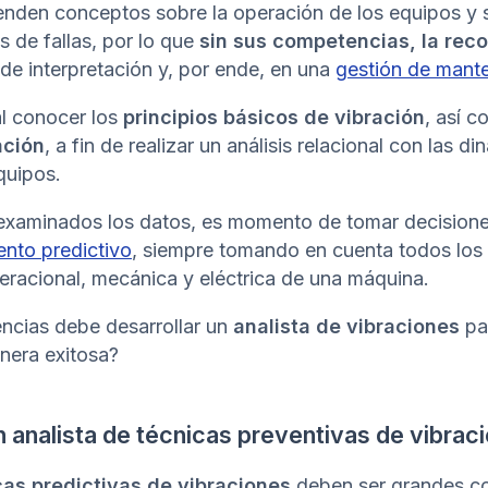
enden conceptos sobre la operación de los equipos y s
 de fallas, por lo que
sin sus competencias, la rec
de interpretación y, por ende, en una
gestión de mant
al conocer los
principios básicos de vibración
, así 
ación
, a fin de realizar un análisis relacional con las 
quipos.
xaminados los datos, es momento de tomar decisiones
ento predictivo
, siempre tomando en cuenta todos los
operacional, mecánica y eléctrica de una máquina.
ncias debe desarrollar un
analista de vibraciones
pa
nera exitosa?
analista de técnicas preventivas de vibrac
cas predictivas de vibraciones
deben ser grandes co