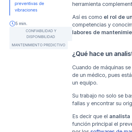
preventivas de
herramienta complement
vibraciones
Así es como
el rol de 
5
min.
competencias y conocimie
CONFIABILIDAD Y
labores de mantenimie
DISPONIBILIDAD
MANTENIMIENTO PREDICTIVO
¿Qué hace un analis
Cuando de máquinas se t
de un médico, pues está
un equipo.
Su trabajo no solo se ba
fallas y encontrar su or
Es decir que el
analista
función principal el pre
por los
softwares de ma