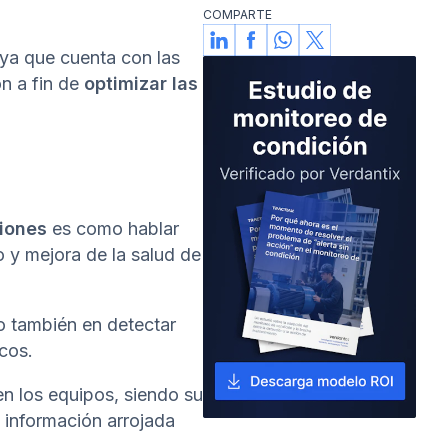
América del Norte y LATAM
COMPARTE
optimizar sus operaciones y
 ya que cuenta con las
alcanzar nuevos niveles de
eficiencia operativa.
ón a fin de
optimizar las
ciones
es como hablar
 y mejora de la salud de
no también en detectar
cos.
n los equipos, siendo su
e información arrojada