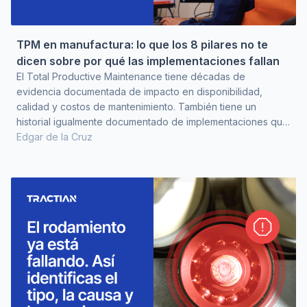
TPM en manufactura: lo que los 8 pilares no te
dicen sobre por qué las implementaciones fallan
El Total Productive Maintenance tiene décadas de
evidencia documentada de impacto en disponibilidad,
calidad y costos de mantenimiento. También tiene un
historial igualmente documentado de implementaciones que
no llegan a ningún lugar. El Manufacturing Research Center
Edgar de la Cruz
registró que de las plantas manufactureras que estaban
implementando TPM, solo el 8% reportó progreso
excelente. El 37% no avanzaba como esperaba, y el 27%
apenas avanzaba. El programa estaba instalado en el
organigrama. Los tabler