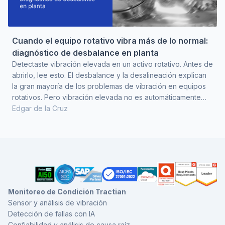
Cuando el equipo rotativo vibra más de lo normal:
diagnóstico de desbalance en planta
Detectaste vibración elevada en un activo rotativo. Antes de
abrirlo, lee esto. El desbalance y la desalineación explican
la gran mayoría de los problemas de vibración en equipos
rotativos. Pero vibración elevada no es automáticamente
desbalance, y esa confusión es la que hace que se envíe a
Edgar de la Cruz
balancear un rotor que no lo necesitaba. Antes de
programar un balanceo hay que confirmar que el modo de
falla es desbalance y no desalineación, holgura mecánica o
un problema de rodamientos. Los cuatro pr
Monitoreo de Condición Tractian
Sensor y análisis de vibración
Detección de fallas con IA
Confiabilidad y análisis de causa raíz