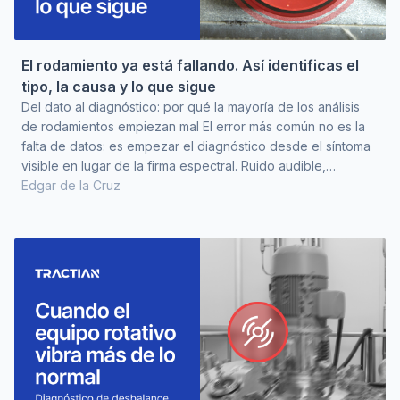
El rodamiento ya está fallando. Así identificas el
tipo, la causa y lo que sigue
Del dato al diagnóstico: por qué la mayoría de los análisis
de rodamientos empiezan mal El error más común no es la
falta de datos: es empezar el diagnóstico desde el síntoma
visible en lugar de la firma espectral. Ruido audible,
temperatura elevada o vibración global alta son puntos de
Edgar de la Cruz
partida tardíos. Cuando el rodamiento produce síntomas
perceptibles sin instrumentación, la degradación ya está
avanzada. El margen de decisión se reduce y lo que pudo
ser un reemplazo programado se convierte e