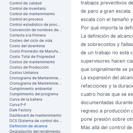
trabajos preventivos d
Control de calidad
Control de inventario
de paro a gran escala.
Control de mantenimiento
escala con el tamaño y 
Control en proceso
Control estadístico de procesos
Por qué importa la def
Convención de nombres de activos
Correcta a la Primera
La definición de alcan
Costeo del ciclo de vida
de sobrecostos y falla
Costo del downtime
Costo Promedio de Manufactura por Unidad
de un trabajo no está c
Costo Total de Propiedad
supervisores hacen cam
Costos de mantenimiento
Costos de Producción
que originalmente se p
Costos Unitarios
La expansión del alcan
Cronograma de Mantenimiento
Cronograma de Mantenimiento
refacciones y la durac
Cumplimiento ambiental
cuatro horas que se e
Cumplimiento del programa
Curva de la bañera
documentadas durante l
Curva P-F
Dark Factory
regreso a producción d
Dashboard de mantenimiento
pone presión sobre otr
DCS (Sistema de control distribuido)
Definición de alcance
Más allá del control de
Degradación del rendimiento