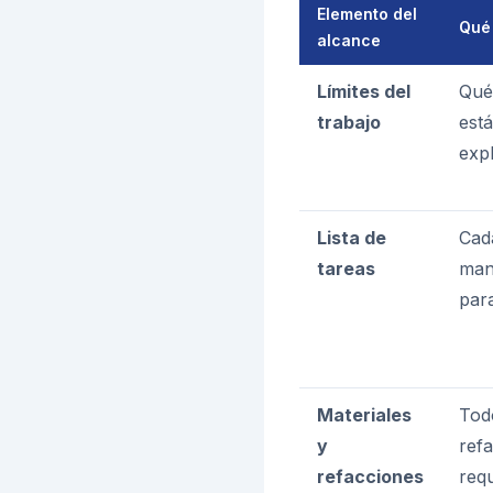
Elemento del
Qué
alcance
Límites del
Qué
trabajo
está
expl
Lista de
Cada
tareas
man
para
Materiales
Tod
y
ref
refacciones
req