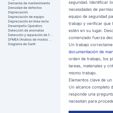
seguridad. Identificar l
Demanda de mantenimiento
Densidad de defectos
necesidades de permiso
Depreciación
equipo de seguridad p
Depreciación de equipo
Depreciación en línea recta
trabajo y verificar qu
Desempeño Operativo
estén en su lugar. Desc
Detección de anomalías
Detección y reparación de fugas (LDAR)
comenzado fuerza deci
DFMEA (Análisis de modos de falla y efectos de diseño)
Diagrama de Gantt
Un trabajo correctamen
documentación de man
orden de trabajo, los 
tareas, materiales y cr
mismo trabajo.
Elementos clave de un
Un alcance completo d
responde una pregunta 
necesitan para proced