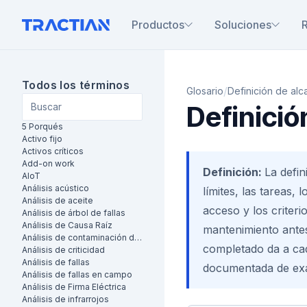
Productos
Soluciones
Todos los términos
/
Glosario
Definición de al
Definició
5 Porqués
Activo fijo
Activos críticos
Add-on work
Definición:
La defin
AIoT
Análisis acústico
límites, las tareas, 
Análisis de aceite
acceso y los criter
Análisis de árbol de fallas
Análisis de Causa Raíz
mantenimiento ante
Análisis de contaminación de aceite
completado da a ca
Análisis de criticidad
Análisis de fallas
documentada de exa
Análisis de fallas en campo
Análisis de Firma Eléctrica
Análisis de infrarrojos