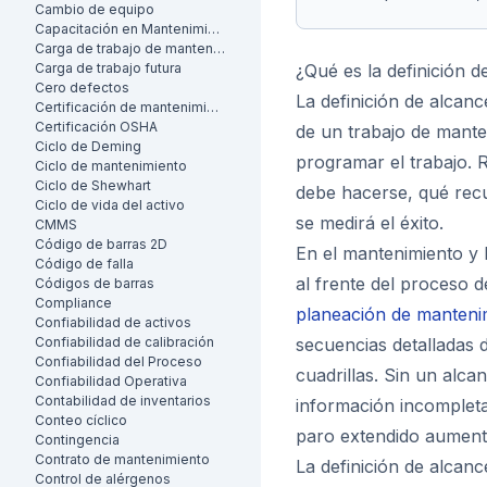
Cambio de equipo
Capacitación en Mantenimiento
Carga de trabajo de mantenimiento
Carga de trabajo futura
¿Qué es la definición d
Cero defectos
La definición de alcanc
Certificación de mantenimiento
Certificación OSHA
de un trabajo de mant
Ciclo de Deming
programar el trabajo. 
Ciclo de mantenimiento
Ciclo de Shewhart
debe hacerse, qué recu
Ciclo de vida del activo
se medirá el éxito.
CMMS
Código de barras 2D
En el mantenimiento y l
Código de falla
al frente del proceso d
Códigos de barras
Compliance
planeación de manteni
Confiabilidad de activos
Confiabilidad de calibración
secuencias detalladas d
Confiabilidad del Proceso
cuadrillas. Sin un alca
Confiabilidad Operativa
Contabilidad de inventarios
información incompleta
Conteo cíclico
paro extendido aumenta
Contingencia
Contrato de mantenimiento
La definición de alcanc
Control de alérgenos