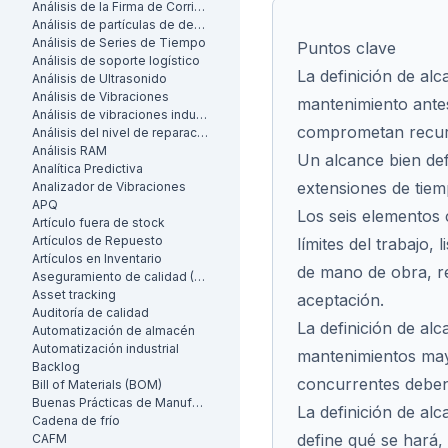
Análisis de la Firma de Corriente del Motor (MCSA)
Análisis de partículas de desgaste
Análisis de Series de Tiempo
Puntos clave
Análisis de soporte logístico
La definición de alc
Análisis de Ultrasonido
Análisis de Vibraciones
mantenimiento antes
Análisis de vibraciones industrial
comprometan recur
Análisis del nivel de reparación
Análisis RAM
Un alcance bien def
Analítica Predictiva
extensiones de tie
Analizador de Vibraciones
APQ
Los seis elementos 
Artículo fuera de stock
Artículos de Repuesto
límites del trabajo, 
Artículos en Inventario
de mano de obra, req
Aseguramiento de calidad (AC)
Asset tracking
aceptación.
Auditoría de calidad
La definición de alc
Automatización de almacén
Automatización industrial
mantenimientos may
Backlog
concurrentes deben 
Bill of Materials (BOM)
Buenas Prácticas de Manufactura (BPM)
La definición de alc
Cadena de frío
define qué se hará,
CAFM