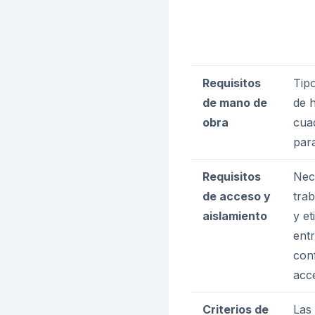
Requisitos
Tipo
de mano de
de 
obra
cuad
par
Requisitos
Nec
de acceso y
tra
aislamiento
y e
ent
con
acc
Criterios de
Las