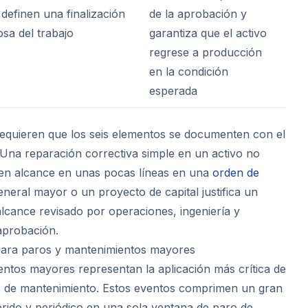
definen una finalización
de la aprobación y
osa del trabajo
garantiza que el activo
regrese a producción
en la condición
esperada
requieren que los seis elementos se documenten con el
. Una reparación correctiva simple en un activo no
e en alcance en unas pocas líneas en una
orden de
eneral mayor o un proyecto de capital justifica un
cance revisado por operaciones, ingeniería y
aprobación.
 para paros y mantenimientos mayores
ntos mayores representan la aplicación más crítica de
ce de mantenimiento. Estos eventos comprimen un gran
erido y periódico en una sola ventana de paro de