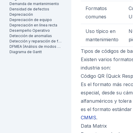
Demanda de mantenimiento
Formatos
C
Densidad de defectos
Depreciación
comunes
U
Depreciación de equipo
Depreciación en línea recta
Desempeño Operativo
Uso típico en
N
Detección de anomalías
mantenimiento
p
Detección y reparación de fugas (LDAR)
DFMEA (Análisis de modos de falla y efectos de diseño)
Tipos de códigos de ba
Diagrama de Gantt
Existen varios formato
industria son:
Código QR (Quick Res
Es el formato más reco
especial, desde su cám
alfanuméricos y tolera 
es el formato estándar 
CMMS
.
Data Matrix