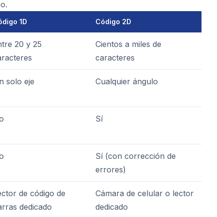
ro.
ódigo 1D
Código 2D
ntre 20 y 25
Cientos a miles de
aracteres
caracteres
n solo eje
Cualquier ángulo
o
Sí
o
Sí (con corrección de
errores)
ector de código de
Cámara de celular o lector
arras dedicado
dedicado