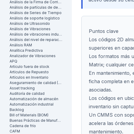
Análisis de la Firma de Corriente del Motor (MCSA)
Análisis de partículas de desgaste
Análisis de Series de Tiempo
Análisis de soporte logístico
Análisis de Ultrasonido
Análisis de Vibraciones
Puntos clave
Análisis de vibraciones industrial
Los códigos 2D alm
Análisis del nivel de reparación
Análisis RAM
superiores en capac
Analítica Predictiva
Los formatos más us
Analizador de Vibraciones
APQ
Matrix; cualquier ce
Artículo fuera de stock
Artículos de Repuesto
En mantenimiento, e
Artículos en Inventario
ficha completa en e
Aseguramiento de calidad (AC)
Asset tracking
asociadas.
Auditoría de calidad
Los códigos en ubic
Automatización de almacén
Automatización industrial
inventario sin capt
Backlog
Un CMMS con soport
Bill of Materials (BOM)
Buenas Prácticas de Manufactura (BPM)
acelera las órdenes 
Cadena de frío
mantenimiento.
CAFM