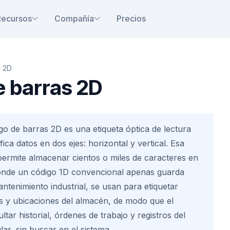
Recursos
Compañía
Precios
s 2D
e barras 2D
o de barras 2D es una etiqueta óptica de lectura
ica datos en dos ejes: horizontal y vertical. Esa
permite almacenar cientos o miles de caracteres en
onde un código 1D convencional apenas guarda
ntenimiento industrial, se usan para etiquetar
s y ubicaciones del almacén, de modo que el
tar historial, órdenes de trabajo y registros del
lar, sin buscar en el sistema.