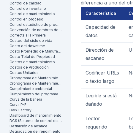
diferencia a uno del ot
Control de calidad
Control de inventario
Característica
C
Control de mantenimiento
Control en proceso
Control estadístico de procesos
Capacidad de
e
Convención de nombres de activos
datos
c
Correcta a la Primera
Costeo del ciclo de vida
Costo del downtime
Dirección de
U
Costo Promedio de Manufactura por Unidad
Costo Total de Propiedad
escaneo
Costos de mantenimiento
Costos de Producción
Codificar URLs
N
Costos Unitarios
Cronograma de Mantenimiento
o texto largo
Cronograma de Mantenimiento
Cumplimiento ambiental
Cumplimiento del programa
Legible si está
N
Curva de la bañera
dañado
Curva P-F
Dark Factory
Dashboard de mantenimiento
Lector
L
DCS (Sistema de control distribuido)
Definición de alcance
requerido
b
Degradación del rendimiento