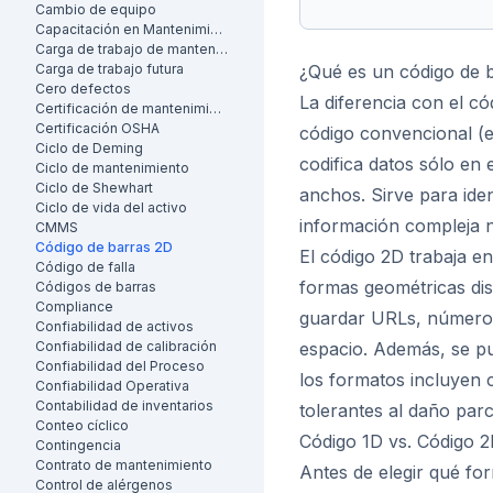
Cambio de equipo
Capacitación en Mantenimiento
Carga de trabajo de mantenimiento
Carga de trabajo futura
¿Qué es un código de 
Cero defectos
La diferencia con el c
Certificación de mantenimiento
Certificación OSHA
código convencional (
Ciclo de Deming
codifica datos sólo en e
Ciclo de mantenimiento
Ciclo de Shewhart
anchos. Sirve para ide
Ciclo de vida del activo
información compleja n
CMMS
Código de barras 2D
El código 2D trabaja e
Código de falla
formas geométricas dist
Códigos de barras
Compliance
guardar URLs, números 
Confiabilidad de activos
Confiabilidad de calibración
espacio. Además, se p
Confiabilidad del Proceso
los formatos incluyen 
Confiabilidad Operativa
Contabilidad de inventarios
tolerantes al daño parci
Conteo cíclico
Código 1D vs. Código 
Contingencia
Contrato de mantenimiento
Antes de elegir qué fo
Control de alérgenos