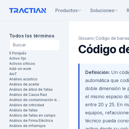
Productos
Soluciones
Todos los términos
/
Glosario
Código de barra
Código d
5 Porqués
Activo fijo
Activos críticos
Add-on work
Definición:
Un códig
AIoT
Análisis acústico
automática que codif
Análisis de aceite
doble dimensión le 
Análisis de árbol de fallas
Análisis de Causa Raíz
el mismo espacio d
Análisis de contaminación de aceite
entre 20 y 25. En ma
Análisis de criticidad
Análisis de fallas
equipos, refaccione
Análisis de fallas en campo
técnico pueda consul
Análisis de Firma Eléctrica
Análisis de infrarrojos
activo desde su celu