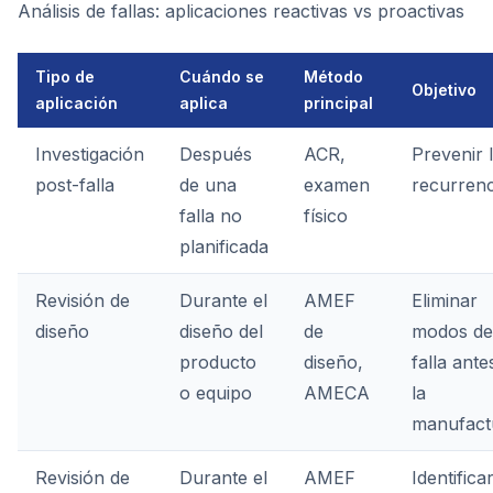
Análisis de fallas: aplicaciones reactivas vs proactivas
Tipo de
Cuándo se
Método
Objetivo
aplicación
aplica
principal
Investigación
Después
ACR,
Prevenir 
post-falla
de una
examen
recurrenc
falla no
físico
planificada
Revisión de
Durante el
AMEF
Eliminar
diseño
diseño del
de
modos de
producto
diseño,
falla ante
o equipo
AMECA
la
manufact
Revisión de
Durante el
AMEF
Identifica