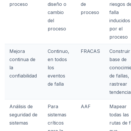
proceso
diseño o
de
riesgos d
cambio
proceso
falla
del
inducidos
proceso
por el
proceso
Mejora
Continuo,
FRACAS
Construir
continua de
en todos
base de
la
los
conocimi
confiabilidad
eventos
de fallas,
de falla
rastrear
tendencia
Análisis de
Para
AAF
Mapear
seguridad de
sistemas
todas las
sistemas
críticos
rutas de f