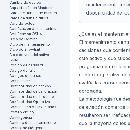
Cambio de equipo
mantenimiento innec
Capacitación en Mantenimiento
disponibilidad de los
Carga de trabajo de mantenimiento
Carga de trabajo futura
Cero defectos
Certificación de mantenimiento
¿Qué es el mantenimien
Certificación OSHA
Ciclo de Deming
El mantenimiento centr
Ciclo de mantenimiento
Ciclo de Shewhart
decisiones que comien
Ciclo de vida del activo
este activo y qué suce
CMMS
Código de barras 2D
programa de mantenimi
Código de falla
contexto operativo de 
Códigos de barras
Compliance
evalúa las consecuenci
Confiabilidad de activos
apropiada.
Confiabilidad de calibración
Confiabilidad del Proceso
La metodología fue desa
Confiabilidad Operativa
de aviación comercial,
Contabilidad de inventarios
Conteo cíclico
resultaron ser ineficac
Contingencia
Contrato de mantenimiento
que la mayoría de los 
Control de alérgenos