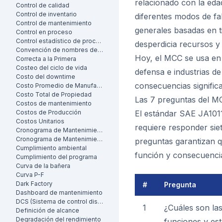
relacionado con la eda
Control de calidad
Control de inventario
diferentes modos de fal
Control de mantenimiento
generales basadas en t
Control en proceso
Control estadístico de procesos
desperdicia recursos y 
Convención de nombres de activos
Hoy, el MCC se usa en 
Correcta a la Primera
Costeo del ciclo de vida
defensa e industrias de
Costo del downtime
consecuencias signific
Costo Promedio de Manufactura por Unidad
Costo Total de Propiedad
Las 7 preguntas del M
Costos de mantenimiento
Costos de Producción
El estándar SAE JA1011
Costos Unitarios
requiere responder sie
Cronograma de Mantenimiento
Cronograma de Mantenimiento
preguntas garantizan q
Cumplimiento ambiental
función y consecuencia
Cumplimiento del programa
Curva de la bañera
Curva P-F
Dark Factory
#
Pregunta
Dashboard de mantenimiento
DCS (Sistema de control distribuido)
1
¿Cuáles son la
Definición de alcance
Degradación del rendimiento
funciones y es