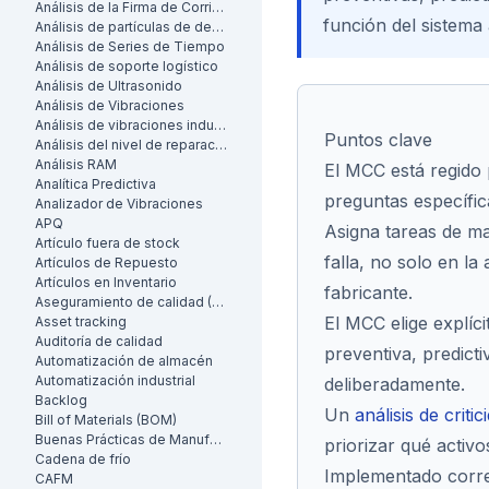
Análisis de la Firma de Corriente del Motor (MCSA)
función del sistema 
Análisis de partículas de desgaste
Análisis de Series de Tiempo
Análisis de soporte logístico
Análisis de Ultrasonido
Análisis de Vibraciones
Análisis de vibraciones industrial
Puntos clave
Análisis del nivel de reparación
Análisis RAM
El MCC está regido
Analítica Predictiva
preguntas específic
Analizador de Vibraciones
APQ
Asigna tareas de m
Artículo fuera de stock
falla, no solo en la
Artículos de Repuesto
Artículos en Inventario
fabricante.
Aseguramiento de calidad (AC)
El MCC elige explíci
Asset tracking
Auditoría de calidad
preventiva, predicti
Automatización de almacén
Automatización industrial
deliberadamente.
Backlog
Un
análisis de critic
Bill of Materials (BOM)
Buenas Prácticas de Manufactura (BPM)
priorizar qué activo
Cadena de frío
Implementado corre
CAFM