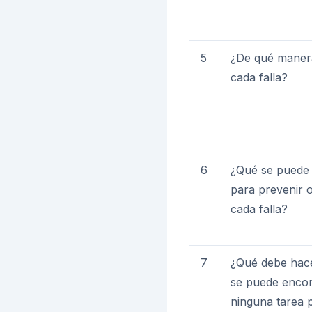
5
¿De qué maner
cada falla?
6
¿Qué se puede
para prevenir o
cada falla?
7
¿Qué debe hace
se puede encon
ninguna tarea 