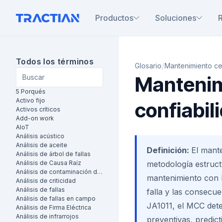
Productos
Soluciones
Todos los términos
/
Glosario
Mantenimiento ce
Mantenim
5 Porqués
Activo fijo
confiabil
Activos críticos
Add-on work
AIoT
Análisis acústico
Análisis de aceite
Definición:
El mant
Análisis de árbol de fallas
Análisis de Causa Raíz
metodología estruct
Análisis de contaminación de aceite
mantenimiento con b
Análisis de criticidad
Análisis de fallas
falla y las consecue
Análisis de fallas en campo
JA1011, el MCC dete
Análisis de Firma Eléctrica
Análisis de infrarrojos
preventivas, predict