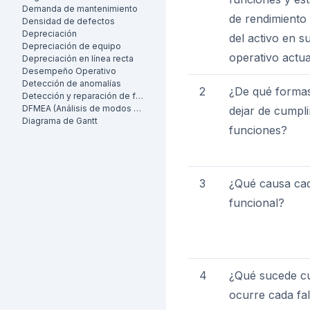
Demanda de mantenimiento
de rendimiento
Densidad de defectos
Depreciación
del activo en s
Depreciación de equipo
operativo actua
Depreciación en línea recta
Desempeño Operativo
Detección de anomalías
2
¿De qué forma
Detección y reparación de fugas (LDAR)
DFMEA (Análisis de modos de falla y efectos de diseño)
dejar de cumpli
Diagrama de Gantt
funciones?
3
¿Qué causa cad
funcional?
4
¿Qué sucede c
ocurre cada fal