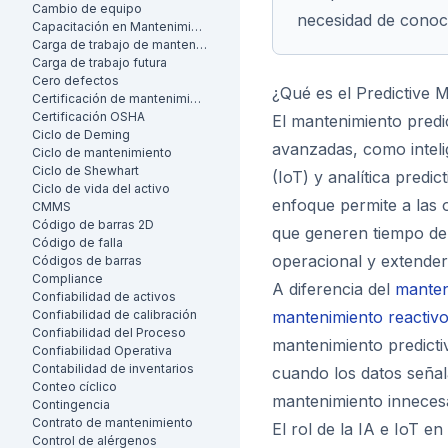
Cambio de equipo
necesidad de conoci
Capacitación en Mantenimiento
Carga de trabajo de mantenimiento
Carga de trabajo futura
Cero defectos
¿Qué es el Predictive 
Certificación de mantenimiento
Certificación OSHA
El mantenimiento predic
Ciclo de Deming
avanzadas, como intelig
Ciclo de mantenimiento
Ciclo de Shewhart
(IoT) y analítica predi
Ciclo de vida del activo
enfoque permite a las 
CMMS
Código de barras 2D
que generen tiempo de 
Código de falla
operacional y extender l
Códigos de barras
Compliance
A diferencia del
manten
Confiabilidad de activos
Confiabilidad de calibración
mantenimiento reactiv
Confiabilidad del Proceso
mantenimiento predicti
Confiabilidad Operativa
Contabilidad de inventarios
cuando los datos señal
Conteo cíclico
mantenimiento innecesa
Contingencia
Contrato de mantenimiento
El rol de la IA e IoT e
Control de alérgenos