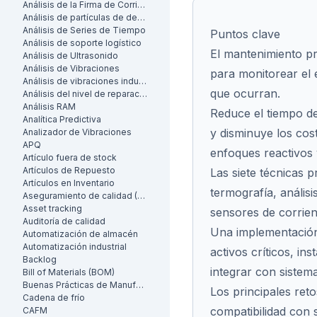
Análisis de la Firma de Corriente del Motor (MCSA)
Análisis de partículas de desgaste
Análisis de Series de Tiempo
Puntos clave
Análisis de soporte logístico
El mantenimiento pre
Análisis de Ultrasonido
Análisis de Vibraciones
para monitorear el 
Análisis de vibraciones industrial
que ocurran.
Análisis del nivel de reparación
Análisis RAM
Reduce el tiempo de
Analítica Predictiva
y disminuye los co
Analizador de Vibraciones
APQ
enfoques reactivos 
Artículo fuera de stock
Artículos de Repuesto
Las siete técnicas p
Artículos en Inventario
termografía, análisis
Aseguramiento de calidad (AC)
Asset tracking
sensores de corriente
Auditoría de calidad
Una implementación e
Automatización de almacén
Automatización industrial
activos críticos, in
Backlog
integrar con siste
Bill of Materials (BOM)
Buenas Prácticas de Manufactura (BPM)
Los principales reto
Cadena de frío
compatibilidad con s
CAFM