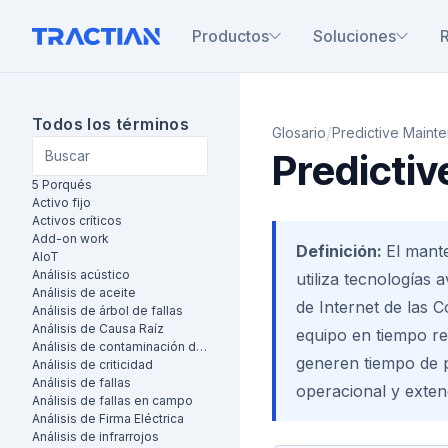
Productos
Soluciones
Todos los términos
/
Glosario
Predictive Maint
Predicti
5 Porqués
Activo fijo
Activos críticos
Add-on work
Definición:
El mante
AIoT
Análisis acústico
utiliza tecnologías 
Análisis de aceite
de Internet de las C
Análisis de árbol de fallas
Análisis de Causa Raíz
equipo en tiempo re
Análisis de contaminación de aceite
generen tiempo de p
Análisis de criticidad
Análisis de fallas
operacional y extende
Análisis de fallas en campo
Análisis de Firma Eléctrica
Análisis de infrarrojos