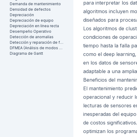
para interpretar los dat
Demanda de mantenimiento
Densidad de defectos
algoritmos incluyen mo
Depreciación
diseñados para procesa
Depreciación de equipo
Depreciación en línea recta
Los algoritmos de clus
Desempeño Operativo
condiciones de operaci
Detección de anomalías
Detección y reparación de fugas (LDAR)
tiempo hasta la falla 
DFMEA (Análisis de modos de falla y efectos de diseño)
Diagrama de Gantt
como el deep learning,
en los datos de sensor
adaptable a una amplia
Beneficios del manteni
El mantenimiento predic
operacional y reducir l
lecturas de sensores e
inesperadas del equipo
de costos significativo
optimizan los programa