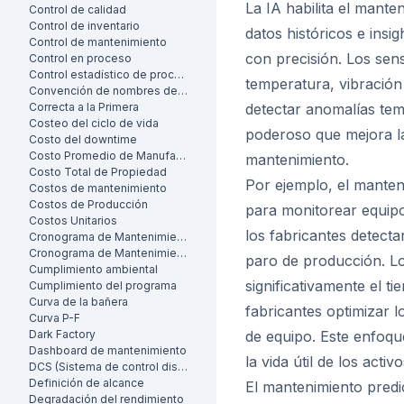
La IA habilita el mante
Control de calidad
Control de inventario
datos históricos e insi
Control de mantenimiento
con precisión. Los se
Control en proceso
Control estadístico de procesos
temperatura, vibración
Convención de nombres de activos
Correcta a la Primera
detectar anomalías tem
Costeo del ciclo de vida
poderoso que mejora la
Costo del downtime
Costo Promedio de Manufactura por Unidad
mantenimiento.
Costo Total de Propiedad
Por ejemplo, el manteni
Costos de mantenimiento
Costos de Producción
para monitorear equip
Costos Unitarios
los fabricantes detecta
Cronograma de Mantenimiento
Cronograma de Mantenimiento
paro de producción. Los
Cumplimiento ambiental
significativamente el t
Cumplimiento del programa
Curva de la bañera
fabricantes optimizar 
Curva P-F
Dark Factory
de equipo. Este enfoque
Dashboard de mantenimiento
la vida útil de los activo
DCS (Sistema de control distribuido)
Definición de alcance
El mantenimiento predi
Degradación del rendimiento