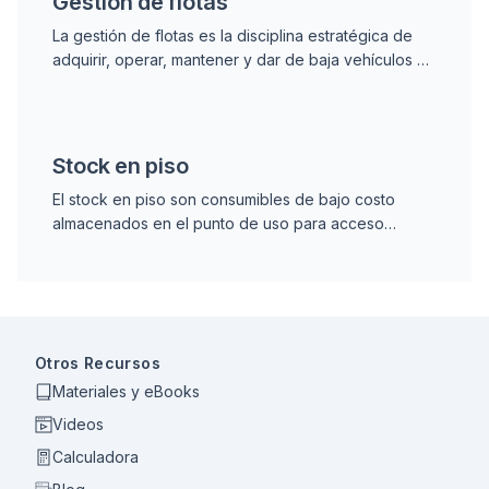
Gestión de flotas
La gestión de flotas es la disciplina estratégica de
adquirir, operar, mantener y dar de baja vehículos o
equipos móviles para maximizar su utilización y
controlar costos.
Stock en piso
El stock en piso son consumibles de bajo costo
almacenados en el punto de uso para acceso
inmediato, gestionados con kanban, mínimo/máximo
o VMI sin rastreo transacción por transacción.
Otros Recursos
Materiales y eBooks
Videos
Calculadora