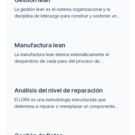
Gestión lean
La gestión lean es el sistema organizacional y la
disciplina de liderazgo para construir y sostener una
empresa lean mediante rutinas diarias y mejora
continua.
Manufactura lean
La manufactura lean elimina sistemáticamente el
desperdicio de cada paso del proceso de
producción para entregar el máximo valor al cliente
con el mínimo de recursos.
Análisis del nivel de reparación
El LORA es una metodología estructurada que
determina si reparar o reemplazar un componente
fallido y, en caso de reparación, en qué nivel de
mantenimiento realizarla.