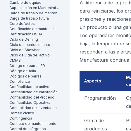
A diferencia de la prod
Cambio de equipo
Capacitación en Mantenimiento
para reiniciarse, los 
Carga de trabajo de mantenimiento
Carga de trabajo futura
presiones y reacciones
Cero defectos
un producto o una gam
Certificación de mantenimiento
Certificación OSHA
Los operadores monitor
Ciclo de Deming
baja, la temperatura s
Ciclo de mantenimiento
Ciclo de Shewhart
responden a las alertas
Ciclo de vida del activo
Manufactura continua 
CMMS
Código de barras 2D
Código de falla
Códigos de barras
Ma
Aspecto
Compliance
co
Confiabilidad de activos
Confiabilidad de calibración
Confiabilidad del Proceso
Programación
Op
Confiabilidad Operativa
de
Contabilidad de inventarios
Conteo cíclico
Contingencia
Gama de
P
Contrato de mantenimiento
productos
es
Control de alérgenos