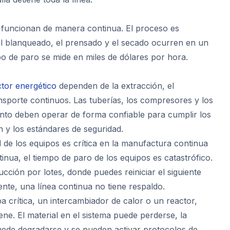
 funcionan de manera continua. El proceso es
el blanqueado, el prensado y el secado ocurren en un
mpo de paro se mide en miles de dólares por hora.
ctor energético
dependen de la extracción, el
nsporte continuos. Las tuberías, los compresores y los
nto deben operar de forma confiable para cumplir los
n y los estándares de seguridad.
d de los equipos es crítica en la manufactura continua
inua, el tiempo de paro de los equipos es catastrófico.
ucción por lotes, donde puedes reiniciar el siguiente
ente, una línea continua no tiene respaldo.
 crítica, un intercambiador de calor o un reactor,
ene. El material en el sistema puede perderse, la
uede degradarse y se pueden activar protocolos de