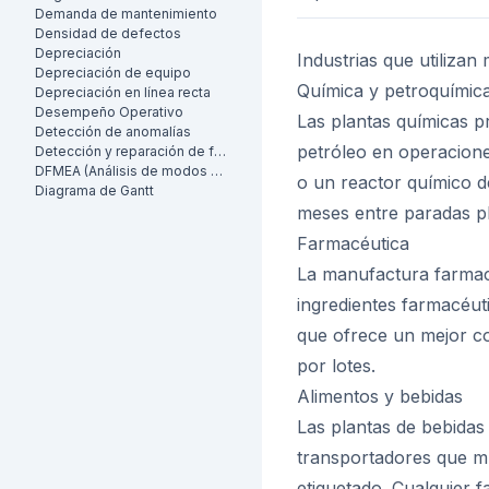
Demanda de mantenimiento
Densidad de defectos
Depreciación
Industrias que utiliza
Depreciación de equipo
Química y petroquímic
Depreciación en línea recta
Desempeño Operativo
Las plantas químicas p
Detección de anomalías
petróleo en operaciones
Detección y reparación de fugas (LDAR)
DFMEA (Análisis de modos de falla y efectos de diseño)
o un reactor químico 
Diagrama de Gantt
meses entre paradas pl
Farmacéutica
La manufactura farmac
ingredientes farmacéut
que ofrece un mejor co
por lotes.
Alimentos y bebidas
Las plantas de bebidas
transportadores que mu
etiquetado. Cualquier fa