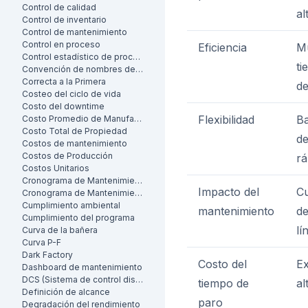
Control de calidad
al
Control de inventario
Control de mantenimiento
Control en proceso
Eficiencia
Mu
Control estadístico de procesos
ti
Convención de nombres de activos
Correcta a la Primera
de
Costeo del ciclo de vida
Costo del downtime
Flexibilidad
Ba
Costo Promedio de Manufactura por Unidad
Costo Total de Propiedad
de
Costos de mantenimiento
Costos de Producción
rá
Costos Unitarios
Cronograma de Mantenimiento
Impacto del
Cu
Cronograma de Mantenimiento
Cumplimiento ambiental
mantenimiento
de
Cumplimiento del programa
lí
Curva de la bañera
Curva P-F
Dark Factory
Costo del
E
Dashboard de mantenimiento
DCS (Sistema de control distribuido)
tiempo de
al
Definición de alcance
paro
Degradación del rendimiento