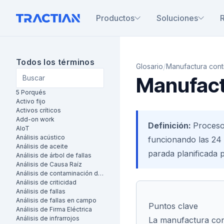
Productos
Soluciones
Todos los términos
/
Glosario
Manufactura cont
Manufact
5 Porqués
Activo fijo
Activos críticos
Add-on work
Definición:
Proceso
AIoT
Análisis acústico
funcionando las 24 
Análisis de aceite
parada planificada 
Análisis de árbol de fallas
Análisis de Causa Raíz
Análisis de contaminación de aceite
Análisis de criticidad
Análisis de fallas
Análisis de fallas en campo
Puntos clave
Análisis de Firma Eléctrica
Análisis de infrarrojos
La manufactura cont