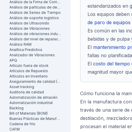
Análisis de la Firma de Corriente del Motor (MCSA)
estandarizados en 
Análisis de partículas de desgaste
Análisis de Series de Tiempo
Los equipos deben s
Análisis de soporte logístico
de paro de equipos
Análisis de Ultrasonido
Análisis de Vibraciones
Es común en las ind
Análisis de vibraciones industrial
bebidas y de pulpa 
Análisis del nivel de reparación
Análisis RAM
El
mantenimiento pr
Analítica Predictiva
fallas no planificada
Analizador de Vibraciones
APQ
El
costo del tiempo
Artículo fuera de stock
Artículos de Repuesto
magnitud mayor que
Artículos en Inventario
Aseguramiento de calidad (AC)
Asset tracking
Auditoría de calidad
Cómo funciona la manu
Automatización de almacén
En la manufactura cont
Automatización industrial
Backlog
través de una serie de
Bill of Materials (BOM)
destilación, mezclador
Buenas Prácticas de Manufactura (BPM)
Cadena de frío
procesan el material en
CAFM