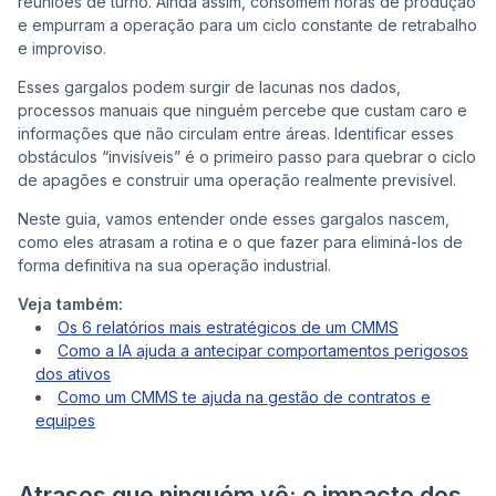
reuniões de turno. Ainda assim, consomem horas de produção
e empurram a operação para um ciclo constante de retrabalho
e improviso.
Co
Esses gargalos podem surgir de lacunas nos dados,
processos manuais que ninguém percebe que custam caro e
informações que não circulam entre áreas. Identificar esses
obstáculos “invisíveis” é o primeiro passo para quebrar o ciclo
de apagões e construir uma operação realmente previsível.
Neste guia, vamos entender onde esses gargalos nascem,
como eles atrasam a rotina e o que fazer para eliminá-los de
forma definitiva na sua operação industrial.
Veja também:
Os 6 relatórios mais estratégicos de um CMMS
Como a IA ajuda a antecipar comportamentos perigosos
dos ativos
Como um CMMS te ajuda na gestão de contratos e
equipes
Atrasos que ninguém vê: o impacto dos