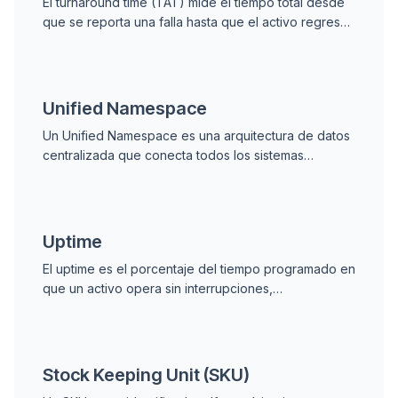
El turnaround time (TAT) mide el tiempo total desde
que se reporta una falla hasta que el activo regresa
a producción, incluyendo diagnóstico, refacciones,
reparación y pruebas.
Unified Namespace
Un Unified Namespace es una arquitectura de datos
centralizada que conecta todos los sistemas
industriales a través de un único agente de
mensajería, eliminando integraciones punto a punto y
creando una fuente de verdad en tiempo real.
Uptime
El uptime es el porcentaje del tiempo programado en
que un activo opera sin interrupciones,
representando la capacidad de producción real
disponible y el indicador más directo de la salud del
programa de mantenimiento.
Stock Keeping Unit (SKU)