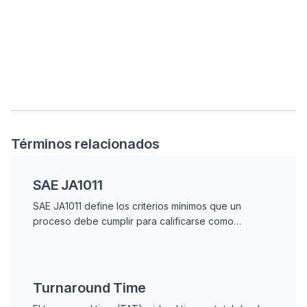
Términos relacionados
SAE JA1011
SAE JA1011 define los criterios mínimos que un
proceso debe cumplir para calificarse como
Mantenimiento Centrado en Confiabilidad (RCM),
estableciendo las siete preguntas obligatorias del
análisis.
Turnaround Time