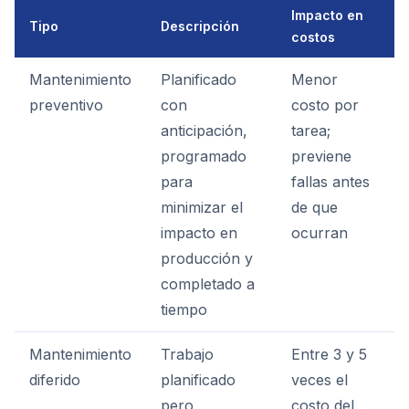
Impacto en
Tipo
Descripción
costos
Mantenimiento
Planificado
Menor
preventivo
con
costo por
anticipación,
tarea;
programado
previene
para
fallas antes
minimizar el
de que
impacto en
ocurran
producción y
completado a
tiempo
Mantenimiento
Trabajo
Entre 3 y 5
diferido
planificado
veces el
pero
costo del