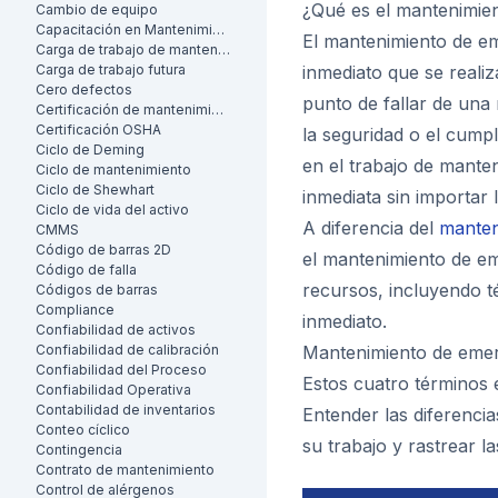
¿Qué es el mantenimie
Cambio de equipo
Capacitación en Mantenimiento
El mantenimiento de em
Carga de trabajo de mantenimiento
Carga de trabajo futura
inmediato que se reali
Cero defectos
punto de fallar de una
Certificación de mantenimiento
Certificación OSHA
la seguridad o el cump
Ciclo de Deming
en el trabajo de mante
Ciclo de mantenimiento
Ciclo de Shewhart
inmediata sin importar l
Ciclo de vida del activo
A diferencia del
manten
CMMS
Código de barras 2D
el mantenimiento de e
Código de falla
recursos, incluyendo té
Códigos de barras
Compliance
inmediato.
Confiabilidad de activos
Confiabilidad de calibración
Mantenimiento de emerg
Confiabilidad del Proceso
Estos cuatro términos 
Confiabilidad Operativa
Contabilidad de inventarios
Entender las diferenci
Conteo cíclico
su trabajo y rastrear l
Contingencia
Contrato de mantenimiento
Control de alérgenos