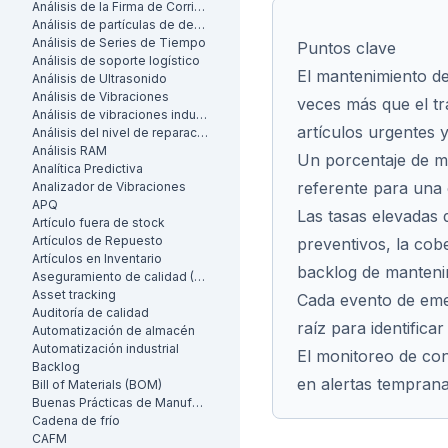
Análisis de la Firma de Corriente del Motor (MCSA)
Análisis de partículas de desgaste
Análisis de Series de Tiempo
Puntos clave
Análisis de soporte logístico
El mantenimiento de
Análisis de Ultrasonido
Análisis de Vibraciones
veces más que el tr
Análisis de vibraciones industrial
artículos urgentes 
Análisis del nivel de reparación
Análisis RAM
Un porcentaje de m
Analítica Predictiva
referente para una
Analizador de Vibraciones
APQ
Las tasas elevadas
Artículo fuera de stock
Artículos de Repuesto
preventivos, la cob
Artículos en Inventario
backlog de mantenim
Aseguramiento de calidad (AC)
Asset tracking
Cada evento de eme
Auditoría de calidad
raíz para identifica
Automatización de almacén
Automatización industrial
El monitoreo de con
Backlog
en alertas tempranas
Bill of Materials (BOM)
Buenas Prácticas de Manufactura (BPM)
Cadena de frío
CAFM