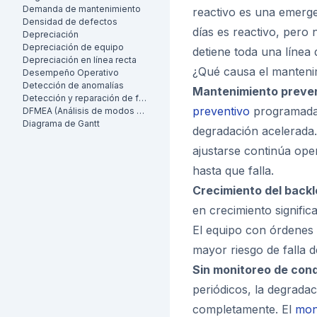
Demanda de mantenimiento
reactivo es una emerg
Densidad de defectos
días es reactivo, pero
Depreciación
Depreciación de equipo
detiene toda una línea
Depreciación en línea recta
¿Qué causa el manteni
Desempeño Operativo
Detección de anomalías
Mantenimiento prevent
Detección y reparación de fugas (LDAR)
preventivo
programadas
DFMEA (Análisis de modos de falla y efectos de diseño)
Diagrama de Gantt
degradación acelerada.
ajustarse continúa ope
hasta que falla.
Crecimiento del back
en crecimiento signifi
El equipo con órdenes 
mayor riesgo de falla 
Sin monitoreo de cond
periódicos, la degradaci
completamente. El
mon