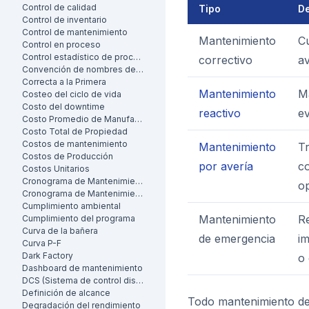
Control de calidad
Tipo
De
Control de inventario
Control de mantenimiento
Mantenimiento
Cu
Control en proceso
Control estadístico de procesos
correctivo
av
Convención de nombres de activos
Correcta a la Primera
Mantenimiento
M
Costeo del ciclo de vida
Costo del downtime
reactivo
ev
Costo Promedio de Manufactura por Unidad
Costo Total de Propiedad
Costos de mantenimiento
Mantenimiento
Tr
Costos de Producción
por avería
co
Costos Unitarios
Cronograma de Mantenimiento
o
Cronograma de Mantenimiento
Cumplimiento ambiental
Mantenimiento
Re
Cumplimiento del programa
Curva de la bañera
de emergencia
im
Curva P-F
Dark Factory
o
Dashboard de mantenimiento
DCS (Sistema de control distribuido)
Definición de alcance
Todo mantenimiento de
Degradación del rendimiento