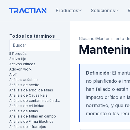
Productos
Soluciones
Todos los términos
/
Glosario
Mantenimiento d
Mantenim
5 Porqués
Activo fijo
Activos críticos
Add-on work
Definición:
El mant
AIoT
Análisis acústico
no planificado e in
Análisis de aceite
han fallado o están
Análisis de árbol de fallas
Análisis de Causa Raíz
impacto crítico en l
Análisis de contaminación de aceite
normativo, y que re
Análisis de criticidad
Análisis de fallas
momento o los recur
Análisis de fallas en campo
Análisis de Firma Eléctrica
Análisis de infrarrojos