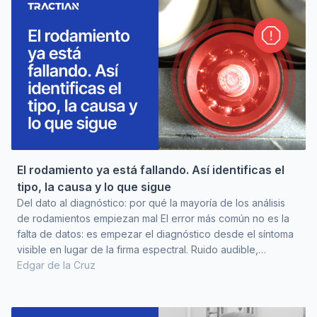
apenas avanzaba. El programa estaba instalado en el
organigrama. Los tabler
El rodamiento ya está fallando. Así identificas el
tipo, la causa y lo que sigue
Del dato al diagnóstico: por qué la mayoría de los análisis
de rodamientos empiezan mal El error más común no es la
falta de datos: es empezar el diagnóstico desde el síntoma
visible en lugar de la firma espectral. Ruido audible,
temperatura elevada o vibración global alta son puntos de
Edgar de la Cruz
partida tardíos. Cuando el rodamiento produce síntomas
perceptibles sin instrumentación, la degradación ya está
avanzada. El margen de decisión se reduce y lo que pudo