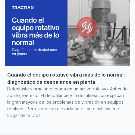
ser un reemplazo programado se convierte e
Cuando el equipo rotativo vibra más de lo normal:
diagnóstico de desbalance en planta
Detectaste vibración elevada en un activo rotativo. Antes de
abrirlo, lee esto. El desbalance y la desalineación explican
la gran mayoría de los problemas de vibración en equipos
rotativos. Pero vibración elevada no es automáticamente
desbalance, y esa confusión es la que hace que se envíe a
Edgar de la Cruz
balancear un rotor que no lo necesitaba. Antes de
programar un balanceo hay que confirmar que el modo de