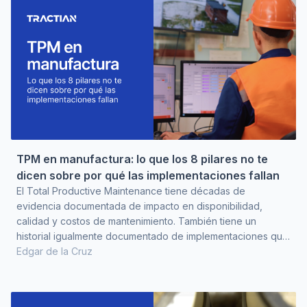
TPM en manufactura: lo que los 8 pilares no te
dicen sobre por qué las implementaciones fallan
El Total Productive Maintenance tiene décadas de
evidencia documentada de impacto en disponibilidad,
calidad y costos de mantenimiento. También tiene un
historial igualmente documentado de implementaciones que
no llegan a ningún lugar. El Manufacturing Research Center
Edgar de la Cruz
registró que de las plantas manufactureras que estaban
implementando TPM, solo el 8% reportó progreso
excelente. El 37% no avanzaba como esperaba, y el 27%