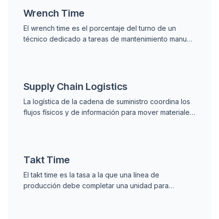
Wrench Time
El wrench time es el porcentaje del turno de un
técnico dedicado a tareas de mantenimiento manual;
el promedio es del 25-35% y la mejor clase es del
45-55%, con mejoras impulsadas por planeación y
kitting.
Supply Chain Logistics
La logística de la cadena de suministro coordina los
flujos físicos y de información para mover materiales,
refacciones y productos terminados desde
proveedores hasta usuarios finales.
Takt Time
El takt time es la tasa a la que una línea de
producción debe completar una unidad para
satisfacer la demanda del cliente, calculado como
tiempo disponible dividido entre la demanda.