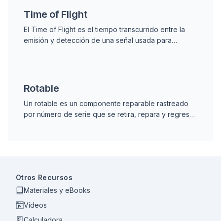
Time of Flight
El Time of Flight es el tiempo transcurrido entre la
emisión y detección de una señal usada para
calcular distancias, espesores de material y
ubicación de defectos internos.
Rotable
Un rotable es un componente reparable rastreado
por número de serie que se retira, repara y regresa
al inventario para reinstalación, reduciendo costos
frente al reemplazo y minimizando el downtime.
Otros Recursos
Materiales y eBooks
Videos
Calculadora