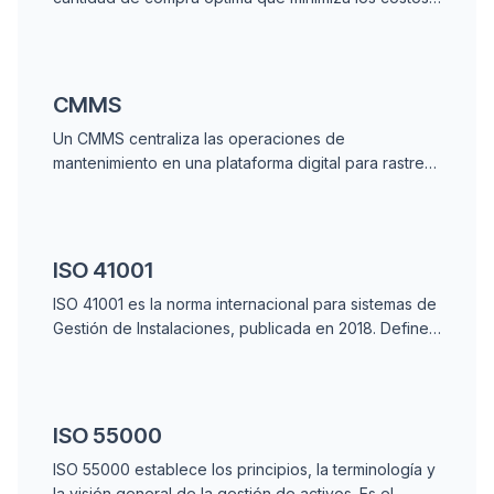
combinados de pedido y almacenamiento de
inventario para refacciones y materiales MRO.
CMMS
Un CMMS centraliza las operaciones de
mantenimiento en una plataforma digital para rastrear
órdenes de trabajo, activos, inventario e historial,
reemplazando listas en papel y hojas de cálculo.
ISO 41001
ISO 41001 es la norma internacional para sistemas de
Gestión de Instalaciones, publicada en 2018. Define
requisitos para gestionar instalaciones y servicios de
soporte de forma estructurada.
ISO 55000
ISO 55000 establece los principios, la terminología y
la visión general de la gestión de activos. Es el