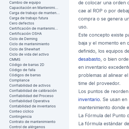
de colocar una orden d
Cambio de equipo
Capacitación en Mantenimiento
cae al ROP o por debaj
Carga de trabajo de mantenimiento
Carga de trabajo futura
compra o se genera una
Cero defectos
uso.
Certificación de mantenimiento
Certificación OSHA
Este concepto existe p
Ciclo de Deming
baja y el momento en q
Ciclo de mantenimiento
Ciclo de Shewhart
definido, los equipos 
Ciclo de vida del activo
desabasto
, o bien ord
CMMS
Código de barras 2D
en inventario exceden
Código de falla
problemas al alinear el
Códigos de barras
Compliance
time del proveedor.
Confiabilidad de activos
Confiabilidad de calibración
Los puntos de reorden
Confiabilidad del Proceso
inventario
. Se usan en 
Confiabilidad Operativa
Contabilidad de inventarios
mantenimiento donde el
Conteo cíclico
La Fórmula del Punto 
Contingencia
Contrato de mantenimiento
La fórmula estándar de
Control de alérgenos