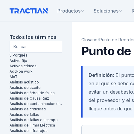
Productos
Soluciones
Todos los términos
/
Glosario
Punto de Reorde
Punto de
5 Porqués
Activo fijo
Activos críticos
Add-on work
Definición:
El punto
AIoT
Análisis acústico
en el que se debe 
Análisis de aceite
evitar un desabasto
Análisis de árbol de fallas
Análisis de Causa Raíz
del proveedor y el 
Análisis de contaminación de aceite
llegue antes de que 
Análisis de criticidad
Análisis de fallas
Análisis de fallas en campo
Análisis de Firma Eléctrica
Análisis de infrarrojos