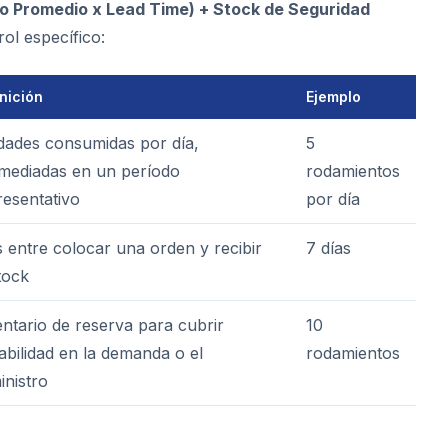
o Promedio x Lead Time) + Stock de Seguridad
rol específico:
nición
Ejemplo
dades consumidas por día,
5
mediadas en un período
rodamientos
resentativo
por día
s entre colocar una orden y recibir
7 días
tock
entario de reserva para cubrir
10
iabilidad en la demanda o el
rodamientos
inistro