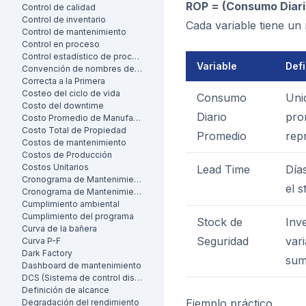
ROP = (Consumo Diari
Control de calidad
Control de inventario
Cada variable tiene un 
Control de mantenimiento
Control en proceso
Control estadístico de procesos
Variable
Defi
Convención de nombres de activos
Correcta a la Primera
Costeo del ciclo de vida
Consumo
Uni
Costo del downtime
Diario
pro
Costo Promedio de Manufactura por Unidad
Costo Total de Propiedad
Promedio
rep
Costos de mantenimiento
Costos de Producción
Costos Unitarios
Lead Time
Día
Cronograma de Mantenimiento
el s
Cronograma de Mantenimiento
Cumplimiento ambiental
Cumplimiento del programa
Stock de
Inv
Curva de la bañera
Seguridad
var
Curva P-F
Dark Factory
sum
Dashboard de mantenimiento
DCS (Sistema de control distribuido)
Definición de alcance
Ejemplo práctico
Degradación del rendimiento