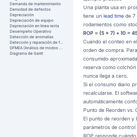
Demanda de mantenimiento
Una planta usa en prom
Densidad de defectos
Depreciación
tiene un
lead time
de 7 
Depreciación de equipo
rodamientos como stoc
Depreciación en línea recta
Desempeño Operativo
ROP = (5 x 7) + 10 = 
Detección de anomalías
Cuando el conteo en e
Detección y reparación de fugas (LDAR)
DFMEA (Análisis de modos de falla y efectos de diseño)
orden de compra. Para
Diagrama de Gantt
consumido aproximadam
reserva como colchón d
nunca llega a cero.
Si el consumo diario p
recalcularse. El softwa
automáticamente confo
Punto de Reorden vs. 
El punto de reorden y
parámetros de control 
ROP responde cuándo o