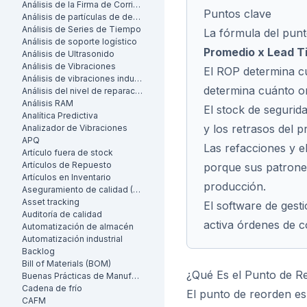
Análisis de la Firma de Corriente del Motor (MCSA)
Puntos clave
Análisis de partículas de desgaste
Análisis de Series de Tiempo
La fórmula del pun
Análisis de soporte logístico
Promedio x Lead T
Análisis de Ultrasonido
Análisis de Vibraciones
El ROP determina
c
Análisis de vibraciones industrial
determina
cuánto
or
Análisis del nivel de reparación
Análisis RAM
El stock de segurid
Analítica Predictiva
y los retrasos del 
Analizador de Vibraciones
APQ
Las refacciones y e
Artículo fuera de stock
Artículos de Repuesto
porque sus patrones
Artículos en Inventario
producción.
Aseguramiento de calidad (AC)
Asset tracking
El software de gest
Auditoría de calidad
activa órdenes de c
Automatización de almacén
Automatización industrial
Backlog
Bill of Materials (BOM)
¿Qué Es el Punto de R
Buenas Prácticas de Manufactura (BPM)
Cadena de frío
El punto de reorden es 
CAFM