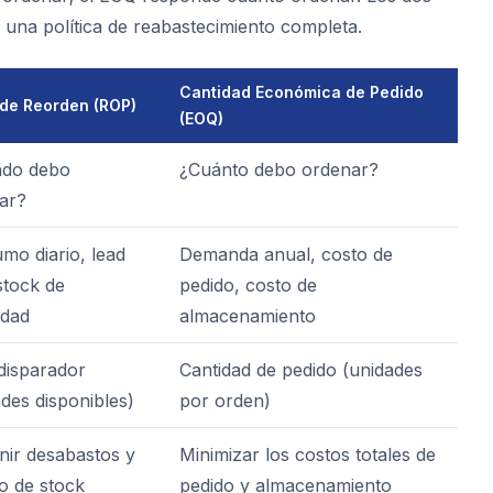
una política de reabastecimiento completa.
Cantidad Económica de Pedido
 de Reorden (ROP)
(EOQ)
do debo
¿Cuánto debo ordenar?
ar?
mo diario, lead
Demanda anual, costo de
stock de
pedido, costo de
idad
almacenamiento
 disparador
Cantidad de pedido (unidades
des disponibles)
por orden)
nir desabastos y
Minimizar los costos totales de
o de stock
pedido y almacenamiento