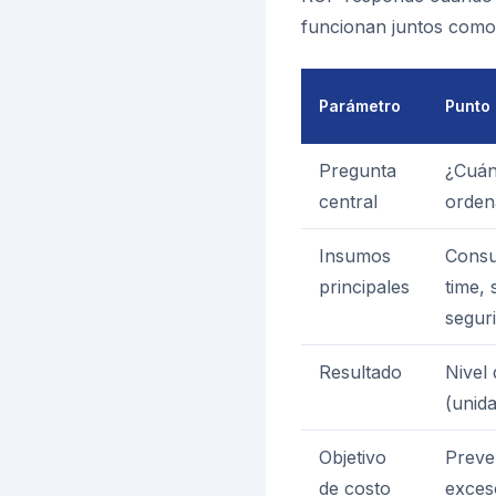
funcionan juntos como 
Parámetro
Punto
Pregunta
¿Cuán
central
orden
Insumos
Consu
principales
time, 
segur
Resultado
Nivel
(unida
Objetivo
Preve
de costo
exces