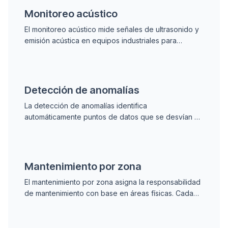
Monitoreo acústico
El monitoreo acústico mide señales de ultrasonido y
emisión acústica en equipos industriales para
detectar fallas en desarrollo antes de que ocurra la
falla.
Detección de anomalías
La detección de anomalías identifica
automáticamente puntos de datos que se desvían de
una línea base normal, alertando al equipo de
mantenimiento ante fallas en desarrollo.
Mantenimiento por zona
El mantenimiento por zona asigna la responsabilidad
de mantenimiento con base en áreas físicas. Cada
técnico responde por todos los activos ubicados en
su zona designada.