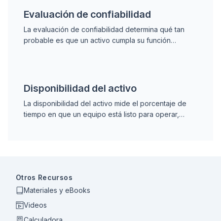
Evaluación de confiabilidad
La evaluación de confiabilidad determina qué tan
probable es que un activo cumpla su función
durante un período definido. Combina análisis de
datos y criterio de ingeniería para cuantificar el
riesgo.
Disponibilidad del activo
La disponibilidad del activo mide el porcentaje de
tiempo en que un equipo está listo para operar,
descontando todo el downtime planeado y no
planeado.
Otros Recursos
Materiales y eBooks
Videos
Calculadora