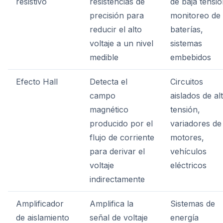
resistivo
resistencias de
de baja tensió
precisión para
monitoreo de
reducir el alto
baterías,
voltaje a un nivel
sistemas
medible
embebidos
Efecto Hall
Detecta el
Circuitos
campo
aislados de al
magnético
tensión,
producido por el
variadores de
flujo de corriente
motores,
para derivar el
vehículos
voltaje
eléctricos
indirectamente
Amplificador
Amplifica la
Sistemas de
de aislamiento
señal de voltaje
energía