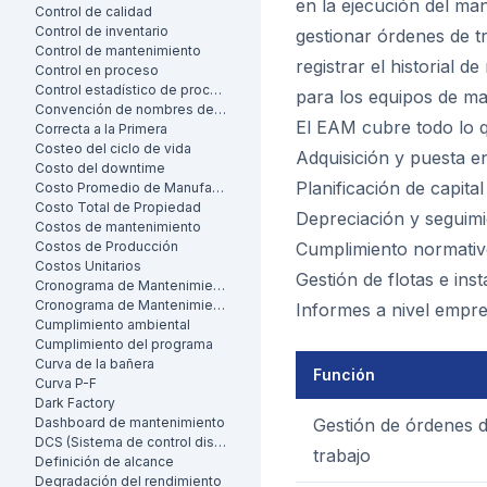
en la ejecución del ma
Control de calidad
Control de inventario
gestionar órdenes de tr
Control de mantenimiento
registrar el historial 
Control en proceso
Control estadístico de procesos
para los equipos de ma
Convención de nombres de activos
El EAM cubre todo lo
Correcta a la Primera
Costeo del ciclo de vida
Adquisición y puesta e
Costo del downtime
Planificación de capita
Costo Promedio de Manufactura por Unidad
Costo Total de Propiedad
Depreciación y seguimi
Costos de mantenimiento
Costos de Producción
Cumplimiento normativo
Costos Unitarios
Gestión de flotas e ins
Cronograma de Mantenimiento
Cronograma de Mantenimiento
Informes a nivel empres
Cumplimiento ambiental
Cumplimiento del programa
Curva de la bañera
Función
Curva P-F
Dark Factory
Dashboard de mantenimiento
Gestión de órdenes 
DCS (Sistema de control distribuido)
trabajo
Definición de alcance
Degradación del rendimiento