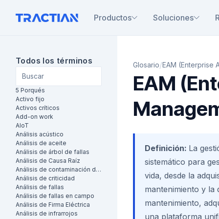
Productos
Soluciones
Todos los términos
/
Glosario
EAM (Enterprise
EAM (Ent
5 Porqués
Activo fijo
Managem
Activos críticos
Add-on work
AIoT
Análisis acústico
Análisis de aceite
Definición:
La gest
Análisis de árbol de fallas
Análisis de Causa Raíz
sistemático para ges
Análisis de contaminación de aceite
vida, desde la adqui
Análisis de criticidad
Análisis de fallas
mantenimiento y la d
Análisis de fallas en campo
mantenimiento, adqu
Análisis de Firma Eléctrica
Análisis de infrarrojos
una plataforma unif