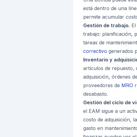
está dentro de una lín
permite acumular costos
Gestión de trabajo.
El
trabajo: planificación,
tareas de mantenimien
correctivo
generados po
Inventario y adquisici
artículos de repuesto,
adquisición, órdenes d
proveedores de
MRO
r
desabasto.
Gestión del ciclo de vi
el EAM sigue a un activ
costo de adquisición, la
gasto en mantenimiento
finanzas pueden ver el 