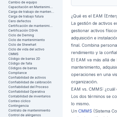
Cambio de equipo
Capacitación en Mantenimiento
Carga de trabajo de mantenimiento
¿Qué es el EAM (Enter
Carga de trabajo futura
Cero defectos
La gestión de activos 
Certificación de mantenimiento
gestionar activos físic
Certificación OSHA
Ciclo de Deming
adquisición e instalaci
Ciclo de mantenimiento
Ciclo de Shewhart
final. Combina persona
Ciclo de vida del activo
rendimiento y la confiab
CMMS
Código de barras 2D
El EAM va más allá de 
Código de falla
mantenimiento, adquisi
Códigos de barras
Compliance
operaciones en una visi
Confiabilidad de activos
organización.
Confiabilidad de calibración
Confiabilidad del Proceso
EAM vs. CMMS: ¿cuál e
Confiabilidad Operativa
Los dos términos se c
Contabilidad de inventarios
Conteo cíclico
lo mismo.
Contingencia
Contrato de mantenimiento
Un
CMMS
(Sistema Co
Control de alérgenos