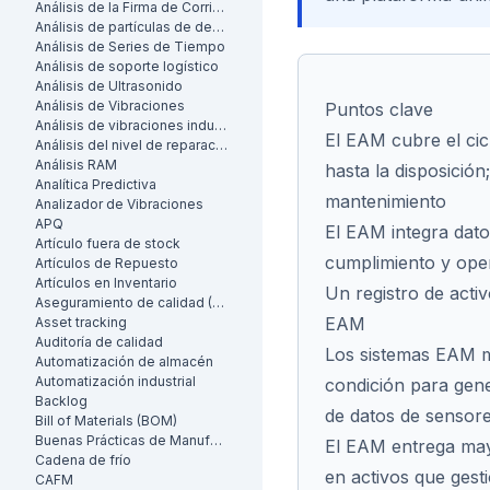
Análisis de la Firma de Corriente del Motor (MCSA)
Análisis de partículas de desgaste
Análisis de Series de Tiempo
Análisis de soporte logístico
Análisis de Ultrasonido
Análisis de Vibraciones
Puntos clave
Análisis de vibraciones industrial
El EAM cubre el cicl
Análisis del nivel de reparación
Análisis RAM
hasta la disposició
Analítica Predictiva
mantenimiento
Analizador de Vibraciones
APQ
El EAM integra dato
Artículo fuera de stock
cumplimiento y ope
Artículos de Repuesto
Artículos en Inventario
Un registro de acti
Aseguramiento de calidad (AC)
EAM
Asset tracking
Auditoría de calidad
Los sistemas EAM m
Automatización de almacén
Automatización industrial
condición para gene
Backlog
de datos de sensore
Bill of Materials (BOM)
Buenas Prácticas de Manufactura (BPM)
El EAM entrega may
Cadena de frío
en activos que gesti
CAFM