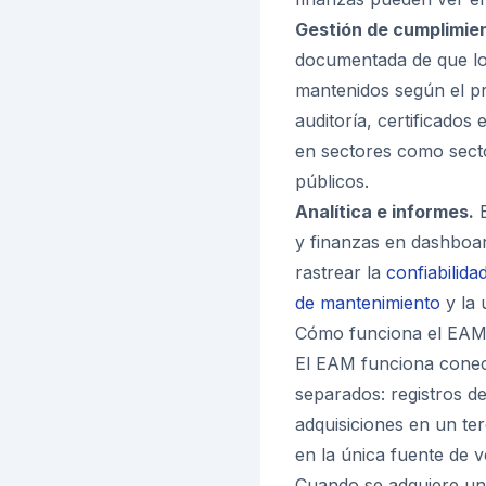
Gestión de cumplimie
documentada de que lo
mantenidos según el pr
auditoría, certificados
en sectores como secto
públicos.
Analítica e informes.
E
y finanzas en dashboar
rastrear la
confiabilida
de mantenimiento
y la 
Cómo funciona el EA
El EAM funciona conec
separados: registros d
adquisiciones en un te
en la única fuente de v
Cuando se adquiere un 