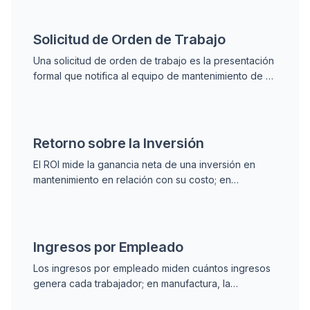
programadas y acciones correctivas tras averías.
Solicitud de Orden de Trabajo
Una solicitud de orden de trabajo es la presentación
formal que notifica al equipo de mantenimiento de un
problema o necesidad, activando el proceso de
revisión, aprobación y creación de la orden de
trabajo.
Retorno sobre la Inversión
El ROI mide la ganancia neta de una inversión en
mantenimiento en relación con su costo; en
programas predictivos suele superar el 300%
gracias a la reducción del downtime no planeado.
Ingresos por Empleado
Los ingresos por empleado miden cuántos ingresos
genera cada trabajador; en manufactura, la
disponibilidad del equipo y el downtime impactan