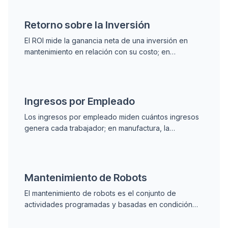
trabajo.
Retorno sobre la Inversión
El ROI mide la ganancia neta de una inversión en
mantenimiento en relación con su costo; en
programas predictivos suele superar el 300%
gracias a la reducción del downtime no planeado.
Ingresos por Empleado
Los ingresos por empleado miden cuántos ingresos
genera cada trabajador; en manufactura, la
disponibilidad del equipo y el downtime impactan
directamente esta razón de productividad.
Mantenimiento de Robots
El mantenimiento de robots es el conjunto de
actividades programadas y basadas en condición
para mantener robots industriales operando de
forma confiable, cubriendo articulaciones,