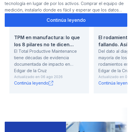
tecnología en lugar de por los activos. Comprar el equipo de
medición, instalarlo donde es fácil y esperar que los datos
hablen solos. El análisis de vibraciones genera resultados
Continúa leyendo
cuando se implementa al revés: primero los activos que
Cont
importan, luego la línea base, luego los umbrales, y la
tecnología como herramienta de ese plan. Este artículo
TPM en manufactura: lo que
El rodamiento 
recorre los fundamentos de la técnica, los modos de falla que
los 8 pilares no te dicen
fallando. Así i
detecta y los que no, los equipos dispo
sobre por qué las
El Total Productive Maintenance
tipo, la causa 
Del dato al diagn
tiene décadas de evidencia
mayoría de los an
implementaciones fallan
documentada de impacto en
rodamientos empiezan
disponibilidad, calidad y costos de
Edgar de la Cruz
más común no es l
Edgar de la Cruz
mantenimiento. También tiene un
Actualizado en
06 ago 2026
es empezar el d
Actualizado en
03 
Continúa leyendo
Continúa leyend
historial igualmente documentado
el síntoma visible
de implementaciones que no llegan
firma espectral. 
a ningún lugar. El Manufacturing
temperatura elev
Research Center registró que de
global alta son p
las plantas manufactureras que
tardíos. Cuando el rodamiento
estaban implementando TPM, solo
produce síntomas
el 8% reportó progreso excelente.
instrumentación,
El 37% no avanzaba como
está avanzada. E