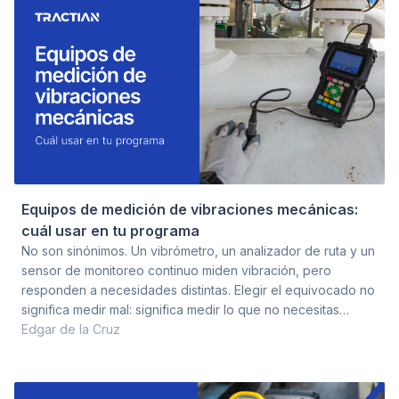
mostrar dominancia en 1x l
Equipos de medición de vibraciones mecánicas:
cuál usar en tu programa
No son sinónimos. Un vibrómetro, un analizador de ruta y un
sensor de monitoreo continuo miden vibración, pero
responden a necesidades distintas. Elegir el equivocado no
significa medir mal: significa medir lo que no necesitas
saber, en el momento que ya no sirve. Este artículo es de
Edgar de la Cruz
decisión, no de catálogo. El lector ya sabe que existen
vibrómetros y analizadores. Lo que necesita es saber cuál
corresponde a su activo, a la etapa de su programa y a la