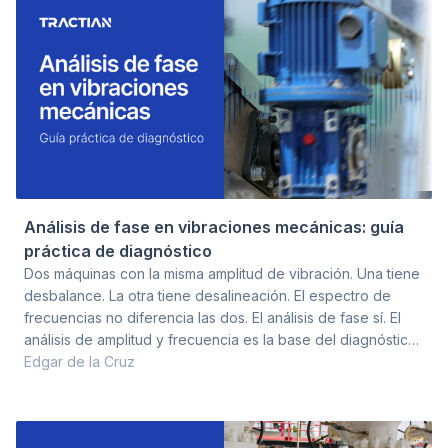
esperaba, y el 27% apenas
decisión se redu
avanzaba. El programa estaba
ser un reemplaz
instalado en el organigrama. Los
convierte e
tabler
Análisis de fase en vibraciones mecánicas: guía
práctica de diagnóstico
Dos máquinas con la misma amplitud de vibración. Una tiene
desbalance. La otra tiene desalineación. El espectro de
frecuencias no diferencia las dos. El análisis de fase sí. El
análisis de amplitud y frecuencia es la base del diagnóstico
de vibraciones: permite identificar si el problema está en los
Edgar de la Cruz
rodamientos, los engranajes o la frecuencia de rotación.
Pero hay modos de falla que generan señales espectrales
idénticas. El desbalance y la desalineación angular pueden