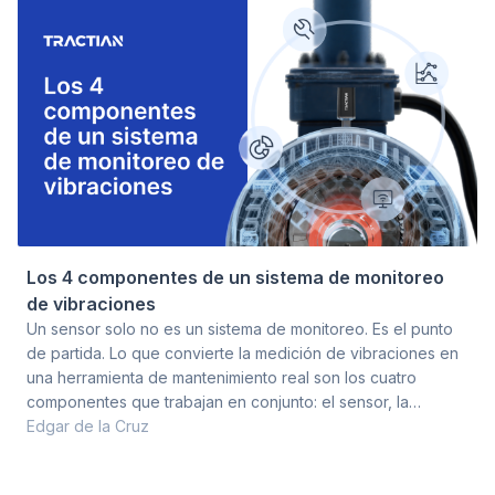
correctas en los activos equivocados, o esperando result
Los 4 componentes de un sistema de monitoreo
de vibraciones
Un sensor solo no es un sistema de monitoreo. Es el punto
de partida. Lo que convierte la medición de vibraciones en
una herramienta de mantenimiento real son los cuatro
componentes que trabajan en conjunto: el sensor, la
conectividad, la plataforma de análisis y el proceso de
Edgar de la Cruz
respuesta. Si uno falla o está mal configurado, los otros tres
no sirven de nada. Un sensor excelente que transmite datos