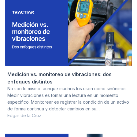
profundidad de diagnóstico que realmente p
Medición vs. monitoreo de vibraciones: dos
enfoques distintos
No son lo mismo, aunque muchos los usen como sinónimos.
Medir vibraciones es tomar una lectura en un momento
específico. Monitorear es registrar la condición de un activo
de forma continua y detectar cambios en su
comportamiento a lo largo del tiempo. La diferencia no es
Edgar de la Cruz
semántica: define qué fallas puedes detectar, cuándo y con
cuánta anticipación. Un programa de mantenimiento que
confunde los dos enfoques termina usando las herramientas